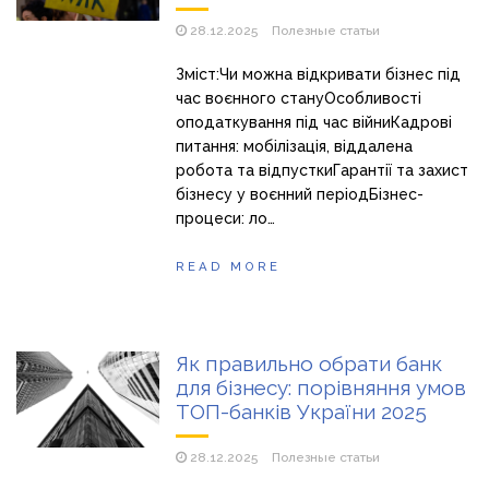
28.12.2025
Полезные статьи
Зміст:Чи можна відкривати бізнес під
час воєнного стануОсобливості
оподаткування під час війниКадрові
питання: мобілізація, віддалена
робота та відпусткиГарантії та захист
бізнесу у воєнний періодБізнес-
процеси: ло…
READ MORE
Як правильно обрати банк
для бізнесу: порівняння умов
ТОП-банків України 2025
28.12.2025
Полезные статьи