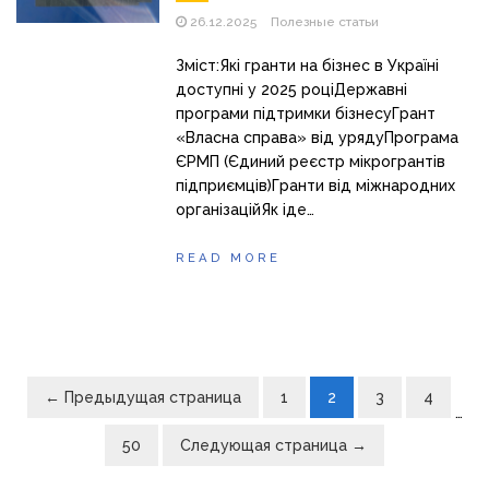
26.12.2025
Полезные статьи
Зміст:Які гранти на бізнес в Україні
доступні у 2025 роціДержавні
програми підтримки бізнесуГрант
«Власна справа» від урядуПрограма
ЄРМП (Єдиний реєстр мікрогрантів
підприємців)Гранти від міжнародних
організаційЯк іде…
READ MORE
← Предыдущая страница
1
2
3
4
…
50
Следующая страница →