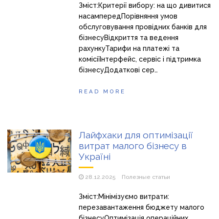
Зміст:Критерії вибору: на що дивитися
насампередПорівняння умов
обслуговування провідних банків для
бізнесуВідкриття та ведення
рахункуТарифи на платежі та
комісіїІнтерфейс, сервіс і підтримка
бізнесуДодаткові сер…
READ MORE
Лайфхаки для оптимізації
витрат малого бізнесу в
Україні
28.12.2025
Полезные статьи
Зміст:Мінімізуємо витрати:
перезавантаження бюджету малого
бізнесуОптимізація операційних