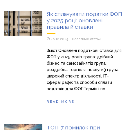
Як сплачувати податки ФОП
у 2025 році: оновлені
правила й ставки
26.12.2025
Полезные статьи
Зміст:Оновлені податкові ставки для
ФОП у 2025 році1 група: дрібний
бізнес та самозайняті2 група:
роздрібна торгівля, послуги3 група:
широкий спектр діяльності, ІТ-
сфераГрафік та способи сплати
податків для ФОПТермін і по…
READ MORE
ТОП-7 помилок при