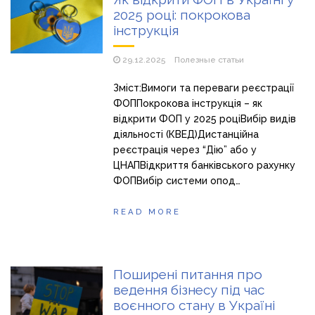
продажу сонячних батарей
2025 році: покрокова
Як збільшити прибуток без відкриття нових кавових
інструкція
точок
29.12.2025
Полезные статьи
Зміст:Вимоги та переваги реєстрації
ФОППокрокова інструкція – як
відкрити ФОП у 2025 роціВибір видів
діяльності (КВЕД)Дистанційна
реєстрація через “Дію” або у
ЦНАПВідкриття банківського рахунку
ФОПВибір системи опод…
READ MORE
Поширені питання про
ведення бізнесу під час
воєнного стану в Україні