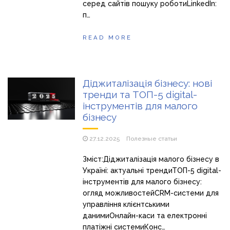
серед сайтів пошуку роботиLinkedIn:
п…
READ MORE
Діджиталізація бізнесу: нові
тренди та ТОП-5 digital-
інструментів для малого
бізнесу
27.12.2025
Полезные статьи
Зміст:Діджиталізація малого бізнесу в
Україні: актуальні трендиТОП-5 digital-
інструментів для малого бізнесу:
огляд можливостейCRM-системи для
управління клієнтськими
данимиОнлайн-каси та електронні
платіжні системиКонс…