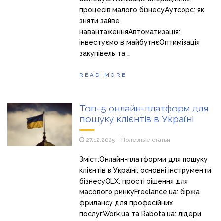
процесів малого бізнесуАутсорс: як
зняти зайве
навантаженняАвтоматизація:
інвестуємо в майбутнєОптимізація
закупівель та …
READ MORE
Топ-5 онлайн-платформ для
пошуку клієнтів в Україні
27.12.2025
Полезные статьи
Зміст:Онлайн-платформи для пошуку
клієнтів в Україні: основні інструменти
бізнесуOLX: прості рішення для
масового ринкуFreelance.ua: біржа
фрилансу для професійних
послугWork.ua та Rabota.ua: лідери