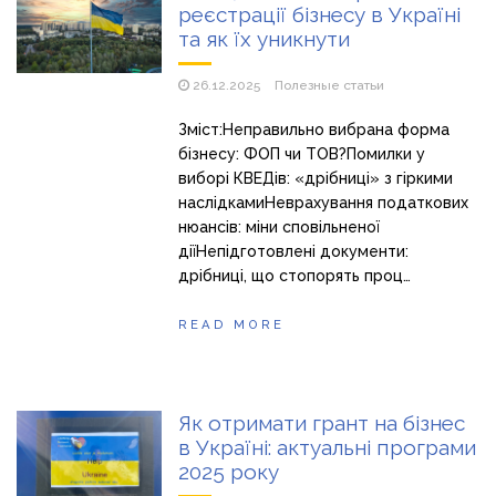
реєстрації бізнесу в Україні
та як їх уникнути
26.12.2025
Полезные статьи
Зміст:Неправильно вибрана форма
бізнесу: ФОП чи ТОВ?Помилки у
виборі КВЕДів: «дрібниці» з гіркими
наслідкамиНеврахування податкових
нюансів: міни сповільненої
діїНепідготовлені документи:
дрібниці, що стопорять проц…
READ MORE
Як отримати грант на бізнес
в Україні: актуальні програми
2025 року