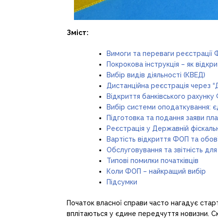
Зміст:
Вимоги та переваги реєстрації
Покрокова інструкція – як відкр
Вибір видів діяльності (КВЕД)
Дистанційна реєстрація через “
Відкриття банківського рахунку
Вибір системи оподаткування: є
Підготовка та подання заяви пл
Реєстрація у Державній фіскальн
Вартість відкриття ФОП та обов’
Обслуговування та звітність дл
Типові помилки початківців
Коли ФОП – найкращий вибір
Підсумки
Початок власної справи часто нагадує старт н
вплітаються у єдине передчуття новизни. Скі