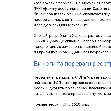
чого почати оформлення бізнесу? Для багать
ФОП (фізичну особу-підприємця). Саме ця 
бізнес, працювати офіційно, сплачувати пода
процедура має свої нюанси, але ще ніколи н
досвіду в юридичних питаннях.
Олексій, розробник із Харкова, рік тому ваг
шників. Думав, це складно – папери, перевір
Тепер отримую замовлення офіційно й сплю 
підприємців в Україні. Далі – вся покрокова
Вимоги та переваги реєст
Перед тим, як відкрити ФОП в Україні, варто
найкраще. ФОП – це державна реєстрація фі
особи. Підходить фрілансерам, власникам ма
таксі – усім, для кого простота і гнучкість ва
Головні плюси ФОП у 2025 році: