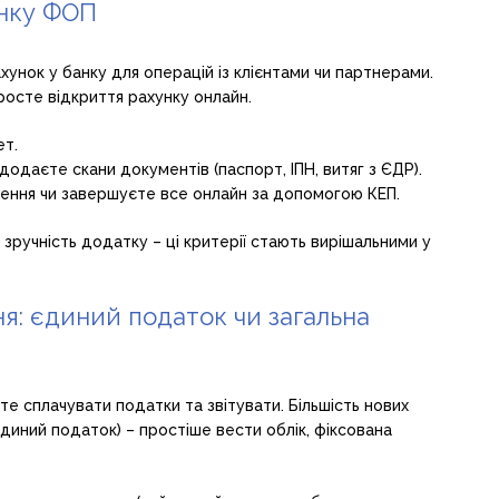
унку ФОП
ахунок у банку для операцій із клієнтами чи партнерами.
просте відкриття рахунку онлайн.
ет.
одаєте скани документів (паспорт, ІПН, витяг з ЄДР).
лення чи завершуєте все онлайн за допомогою КЕП.
 зручність додатку – ці критерії стають вирішальними у
я: єдиний податок чи загальна
те сплачувати податки та звітувати. Більшість нових
иний податок) – простіше вести облік, фіксована