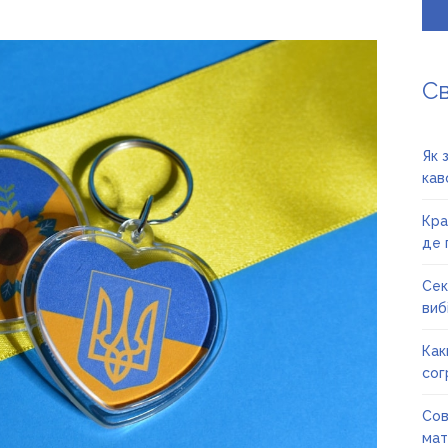
С
Як 
кав
Кра
де 
Сек
вибі
Как
сог
Сов
мат