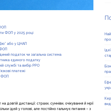
П
 ФОП
ити ФОП у 2025 році
Най
про
Дію” або у ЦНАП
 ФОП
Іде
диний податок чи загальна система
ста
атника єдиного податку
ій службі та вибір РРО
Біз
язкові платежі
пра
я ФОП
Ефе
укр
Кер
а довгій дистанції: страхи, сумніви, очікування й мрії
вид
льки ідей у голові, але постійно гальмує питання – з