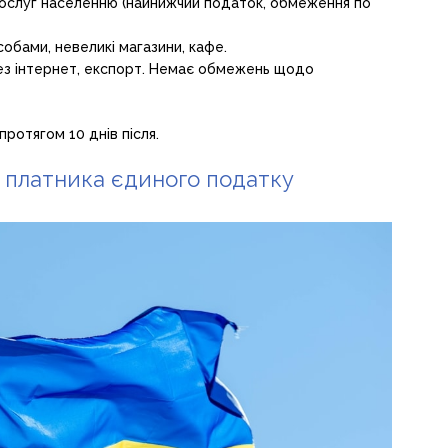
а послуг населенню (найнижчий податок, обмеження по
обами, невеликі магазини, кафе.
ерез інтернет, експорт. Немає обмежень щодо
ротягом 10 днів після.
и платника єдиного податку