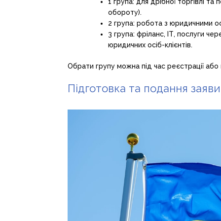
1 група: для дрібної торгівлі т
обороту).
2 група: робота з юридичними ос
3 група: фріланс, ІТ, послуги ч
юридичних осіб-клієнтів.
Обрати групу можна під час реєстрації або п
Підготовка та подання заяв