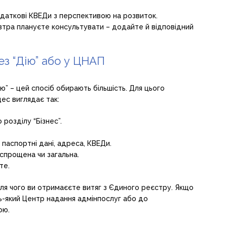
даткові КВЕДи з перспективою на розвиток.
автра плануєте консультувати – додайте й відповідний
з “Дію” або у ЦНАП
” – цей спосіб обирають більшість. Для цього
ес виглядає так:
 розділу “Бізнес”.
 паспортні дані, адреса, КВЕДи.
спрощена чи загальна.
те.
сля чого ви отримаєєте витяг з Єдиного реєстру. Якщо
ь-який Центр надання адмінпослуг або до
ою.