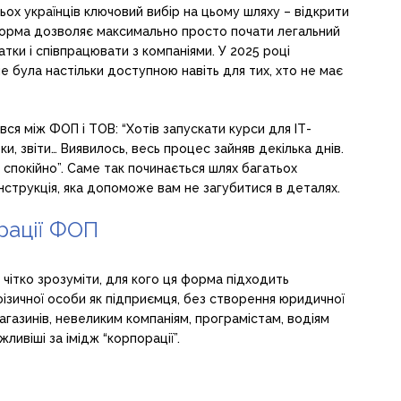
ох українців ключовий вибір на цьому шляху – відкрити
форма дозволяє максимально просто почати легальний
тки і співпрацювати з компаніями. У 2025 році
е була настільки доступною навіть для тих, хто не має
ався між ФОП і ТОВ: “Хотів запускати курси для ІТ-
ки, звіти… Виявилось, весь процес зайняв декілька днів.
спокійно”. Саме так починається шлях багатьох
 інструкція, яка допоможе вам не загубитися в деталях.
рації ФОП
 чітко зрозуміти, для кого ця форма підходить
зичної особи як підприємця, без створення юридичної
газинів, невеликим компаніям, програмістам, водіям
жливіші за імідж “корпорації”.