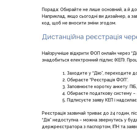
Порада: Обирайте не лише основний, а й до
Наприклад, якщо сьогодні ви дизайнер, а з
код, щоб не вносити зміни згодом.
Дистанційна реєстрація чере
Найзручніше відкрити ФОП онлайн через “Дію
знадобиться електронний підпис (КЕП). Проц
Заходите у “Дію”, переходите до
Обираєте “Реєстрація ФОП”.
Заповнюєте коротку анкету: ПІБ,
Обираєте податкову систему – 
Підписуєте заяву КЕП і надсилає
Реєстрація зазвичай триває до 24 годин, пі
“Дія” недоступна – можна звернутись у буд
держреєстратора з паспортом, ІПН та заяв