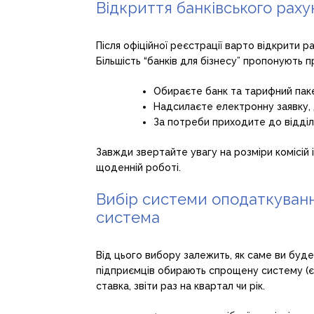
Відкриття банківського рах
Після офіційної реєстрації варто відкрити р
Більшість “банків для бізнесу” пропонують 
Обираєте банк та тарифний пак
Надсилаєте електронну заявку, д
За потреби приходите до відді
Завжди звертайте увагу на розміри комісій і
щоденній роботі.
Вибір системи оподаткуванн
система
Від цього вибору залежить, як саме ви буде
підприємців обирають спрощену систему (єд
ставка, звіти раз на квартал чи рік.