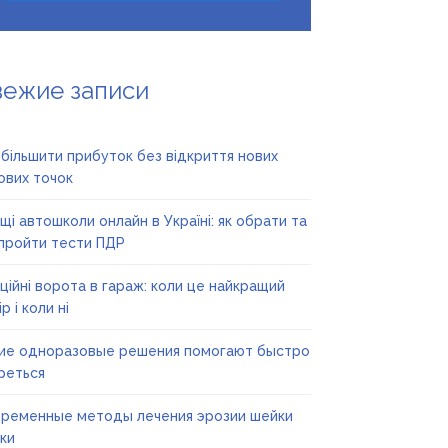
вежие записи
збільшити прибуток без відкриття нових
ових точок
щі автошколи онлайн в Україні: як обрати та
пройти тести ПДР
ційні ворота в гараж: коли це найкращий
р і коли ні
ие одноразовые решения помогают быстро
реться
ременные методы лечения эрозии шейки
ки