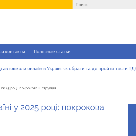
Найти:
ши контакты
Полезные статьи
і автошколи онлайн в Україні: як обрати та де пройти тести ПД
йні ворота в гараж: коли це найкращий вибір і коли ні
е одноразовые решения помогают быстро согреться
 2025 році: покрокова інструкція
еменные методы лечения эрозии шейки матки
вильне електроживлення» — лідер серед компаній з продажу 
більшити прибуток без відкриття нових кавових точок
їні у 2025 році: покрокова