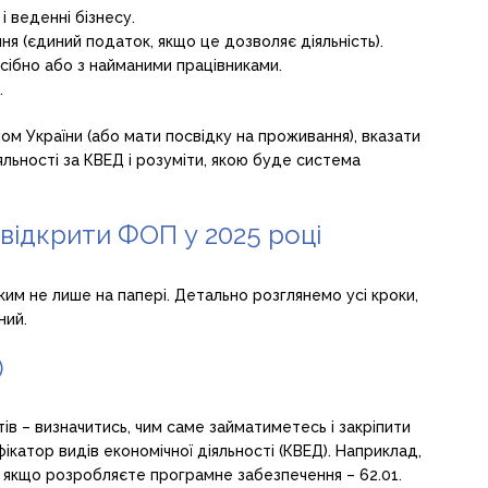
і веденні бізнесу.
 (єдиний податок, якщо це дозволяє діяльність).
ібно або з найманими працівниками.
.
ом України (або мати посвідку на проживання), вказати
яльності за КВЕД і розуміти, якою буде система
 відкрити ФОП у 2025 році
дким не лише на папері. Детально розглянемо усі кроки,
ний.
)
ів – визначитись, чим саме займатиметесь і закріпити
фікатор видів економічної діяльності (КВЕД). Наприклад,
, якщо розробляєте програмне забезпечення – 62.01.