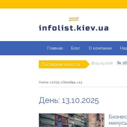
Главная
Блог
О компании
На
Як з
19.05.2026
Последние новости
Кращ
04.05.2026
Секці
29.04.2026
Каки
23.04.2026
Home
2025
Октябрь
13
Совр
07.04.2026
«Пра
26.03.2026
День:
13.10.2025
Як з
19.05.2026
Бизнес
минусы