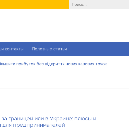
Найти:
ши контакты
Полезные статьи
більшити прибуток без відкриття нових кавових точок
і автошколи онлайн в Україні: як обрати та де пройти тести ПД
йні ворота в гараж: коли це найкращий вибір і коли ні
е одноразовые решения помогают быстро согреться
еменные методы лечения эрозии шейки матки
вильне електроживлення» — лідер серед компаній з продажу 
більшити прибуток без відкриття нових кавових точок
 за границей или в Украине: плюсы и
 для предпринимателей