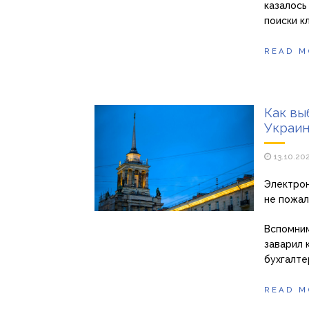
казалось
поиски к
READ M
Как вы
Украин
13.10.20
Электрон
не пожал
Вспомним
заварил 
бухгалте
READ M