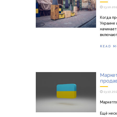
13.10.20
Когда пр
Украине 
начинает
включают
READ M
Маркет
прода
13.10.20
Маркетпл
Ещё неск