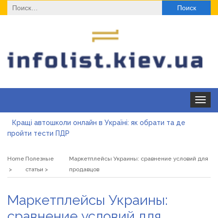
Найти:
Toggle
navigat
Кращі автошколи онлайн в Україні: як обрати та де
пройти тести ПДР
Секційні ворота в гараж: коли це найкращий вибір і коли
ні
Home
Полезные
Маркетплейсы Украины: сравнение условий для
Какие одноразовые решения помогают быстро
статьи
продавцов
согреться
Современные методы лечения эрозии шейки матки
Маркетплейсы Украины:
«Правильне електроживлення» — лідер серед компаній з
сравнение условий для