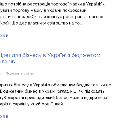
віщо потрібна реєстрація торгової марки в УкраїніЯк
увати торгову марку в Україні: покроковий
актичні порадиСкільки коштує реєстрація торгової
УкраїніЩо дає власнику свідоцтво на то…
ORE
 ідеї для бізнесу в Україні з бюджетом
оларів
25
Полезные статьи
дкриття бізнесу в Україні з обмеженим бюджетом: чи це
юджетний бізнес в Україні: огляд ніш, які підходять
туКонкретні приклади: який бізнес можна відкрити за
арів в Україні у 2026 роціОнлай…
ORE