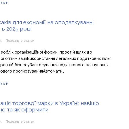
ORE
хаків для економії на оподаткуванні
 в 2025 році
25
Полезные статьи
реоблік організаційної форми: простій шлях до
ої оптимізаціїВикористання легальних податкових пільг
ренцій бізнесуЗастосування податкового планування
сового прогнозуванняАвтомати…
ORE
ація торгової марки в Україні: навіщо
но та як оформити
25
Полезные статьи