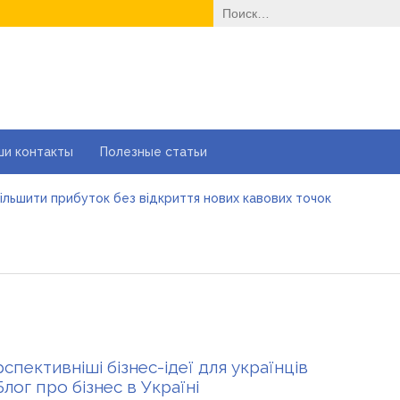
Найти:
ши контакты
Полезные статьи
більшити прибуток без відкриття нових кавових точок
і автошколи онлайн в Україні: як обрати та де пройти тести ПД
йні ворота в гараж: коли це найкращий вибір і коли ні
е одноразовые решения помогают быстро согреться
еменные методы лечения эрозии шейки матки
вильне електроживлення» — лідер серед компаній з продажу 
більшити прибуток без відкриття нових кавових точок
спективніші бізнес-ідеї для українців
Блог про бізнес в Україні