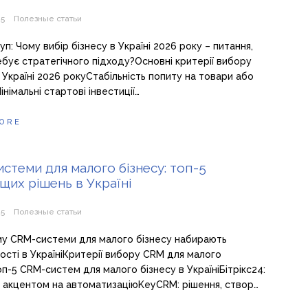
25
Полезные статьи
уп: Чому вибір бізнесу в Україні 2026 року – питання,
бує стратегічного підходу?Основні критерії вибору
в Україні 2026 рокуСтабільність попиту на товари або
німальні стартові інвестиції…
ORE
стеми для малого бізнесу: топ-5
щих рішень в Україні
25
Полезные статьи
му CRM-системи для малого бізнесу набирають
ості в УкраїніКритерії вибору CRM для малого
оп-5 CRM-систем для малого бізнесу в УкраїніБітрікс24:
з акцентом на автоматизаціюKeyCRM: рішення, створ…