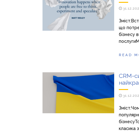
31.12.20
Зміст:Вст
що потре
бізнесу 
послугиМі
READ M
CRM-си
найкра
31.12.20
Зміст:Чо
популярн
бізнесуТ
класика 