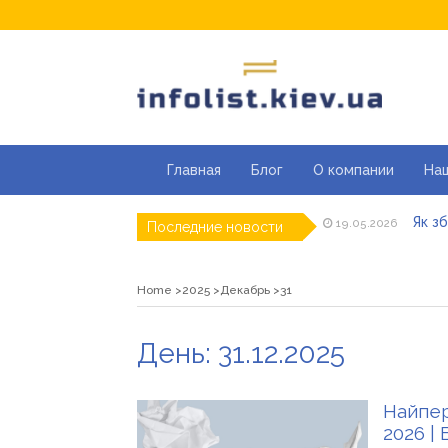
Главная
Блог
О компании
На
Як з
19.05.2026
Кращ
Последние новости
04.05.2026
Секці
29.04.2026
Каки
23.04.2026
Home
2025
Декабрь
31
Совр
07.04.2026
«Пра
26.03.2026
Як з
19.05.2026
День:
31.12.2025
Найпер
2026 | 