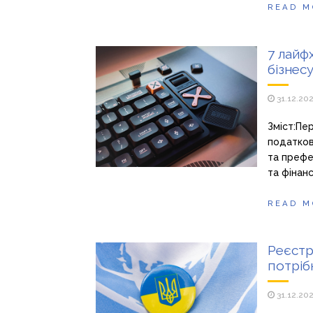
READ M
7 лайф
бізнесу
31.12.20
Зміст:Пе
податков
та префе
та фінан
READ M
Реєстр
потріб
31.12.20