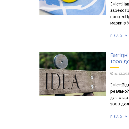
Зміст:На
зареєстр
процесПр
марки в 
READ M
Вигідні
1000 д
31.12.20
Зміст:Ві
реально?Б
для стар
1000 дол
READ M