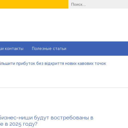
Найти:
ши контакты
Полезные статьи
більшити прибуток без відкриття нових кавових точок
і автошколи онлайн в Україні: як обрати та де пройти тести ПД
йні ворота в гараж: коли це найкращий вибір і коли ні
е одноразовые решения помогают быстро согреться
еменные методы лечения эрозии шейки матки
вильне електроживлення» — лідер серед компаній з продажу 
більшити прибуток без відкриття нових кавових точок
бизнес-ниши будут востребованы в
е в 2025 году?