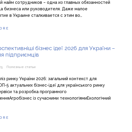
й найм сотрудников – одна из главных обязанностей
а бизнеса или руководителя. Даже малое
тие в Украине сталкивается с этим во…
ORE
спективніші бізнес ідеї 2026 для України –
ля підприємців
25
Полезные статьи
ліз ринку України 2026: загальний контекст для
ОП-5 актуальних бізнес-ідеї для українського ринку
ервіси та розробка програмного
енняАгробізнес із сучасними технологіямиЕкологічний
ORE