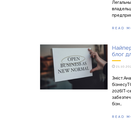
Легальны
владельц
предприя
READ M
Найпер
блог д
21.10.20
Зміст:Ана
бізнесуТ
2026IT-с
забезпеч
бізн…
READ M