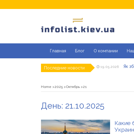
Главная
Блог
О компании
На
Як з
19.05.2026
Последние новости
Кращ
04.05.2026
Секці
29.04.2026
Каки
23.04.2026
Home
2025
Октябрь
21
Совр
07.04.2026
«Пра
26.03.2026
Як з
День:
21.10.2025
19.05.2026
Какие 
Украин