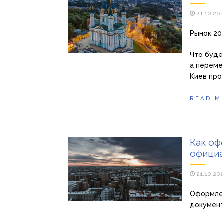
21.10.20
Рынок 20
Что буде
а переме
Киев про
READ M
Как оф
официа
21.10.20
Оформлен
докумен