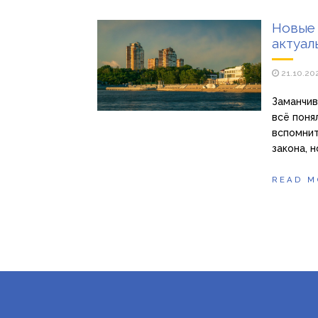
Новые 
актуал
21.10.20
Заманчив
всё поня
вспомнит
закона, 
READ M