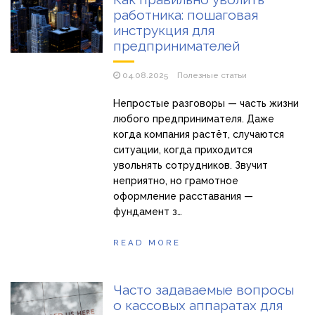
«Правильне електроживлення» — лідер серед компаній з
работника: пошаговая
продажу сонячних батарей
инструкция для
Як збільшити прибуток без відкриття нових кавових
предпринимателей
точок
04.08.2025
Полезные статьи
Непростые разговоры — часть жизни
любого предпринимателя. Даже
когда компания растёт, случаются
ситуации, когда приходится
увольнять сотрудников. Звучит
неприятно, но грамотное
оформление расставания —
фундамент з…
READ MORE
Часто задаваемые вопросы
о кассовых аппаратах для