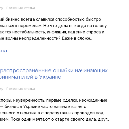
25
Полезные статьи
ий бизнес всегда славился способностью быстро
ваться к переменам. Но что делать, когда на голову
ются нестабильность, инфляция, падение спроса и
ые волны неопределенности? Даже в сложн…
ORE
 распространённые ошибки начинающих
инимателей в Украине
25
Полезные статьи
поры, неуверенность, первые сделки, неожиданные
— бизнес в Украине часто начинается не с
енного открытия, а с перепутанных проводов под
ием. Пока одни мечтают о старте своего дела, друг…