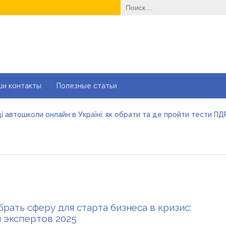
Найти:
ши контакты
Полезные статьи
і автошколи онлайн в Україні: як обрати та де пройти тести ПД
йні ворота в гараж: коли це найкращий вибір і коли ні
е одноразовые решения помогают быстро согреться
еменные методы лечения эрозии шейки матки
вильне електроживлення» — лідер серед компаній з продажу 
більшити прибуток без відкриття нових кавових точок
брать сферу для старта бизнеса в кризис:
 экспертов 2025