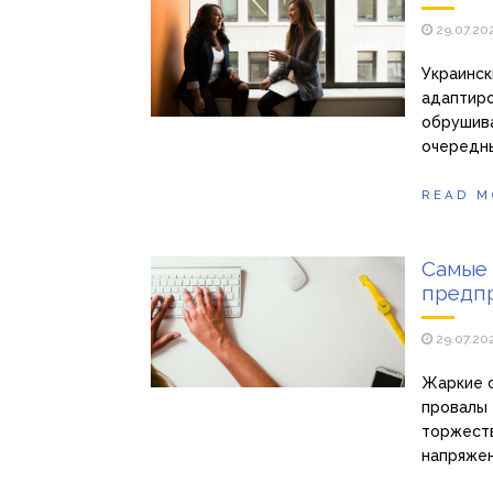
29.07.20
Украинск
адаптиро
обрушива
очередн
READ M
Самые
предпр
29.07.20
Жаркие с
провалы 
торжеств
напряжен