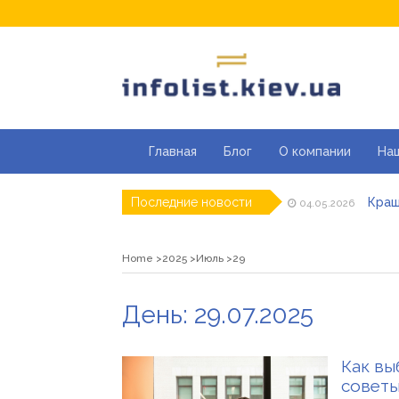
Главная
Блог
О компании
На
Кращ
Последние новости
04.05.2026
Секці
29.04.2026
Каки
23.04.2026
Home
2025
Июль
29
Совр
07.04.2026
«Пра
26.03.2026
Як з
19.05.2026
День:
29.07.2025
Как вы
советы