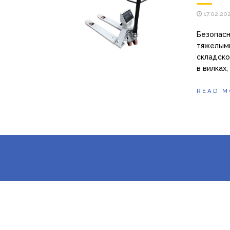
17.02.20
Безопасн
тяжелыми
складско
в вилках
READ M