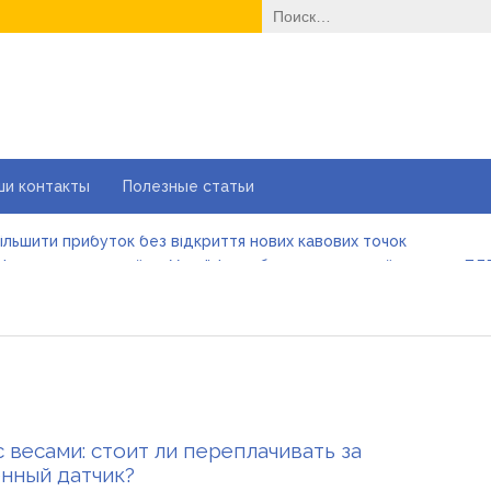
Найти:
ши контакты
Полезные статьи
більшити прибуток без відкриття нових кавових точок
і автошколи онлайн в Україні: як обрати та де пройти тести ПД
йні ворота в гараж: коли це найкращий вибір і коли ні
е одноразовые решения помогают быстро согреться
еменные методы лечения эрозии шейки матки
вильне електроживлення» — лідер серед компаній з продажу 
більшити прибуток без відкриття нових кавових точок
с весами: стоит ли переплачивать за
нный датчик?