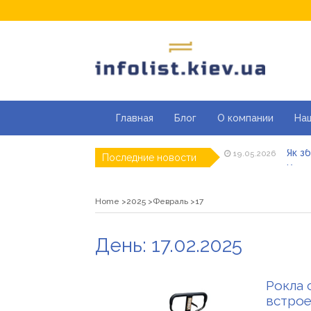
Главная
Блог
О компании
На
Як з
19.05.2026
Последние новости
Кращ
04.05.2026
Секці
29.04.2026
Каки
23.04.2026
Home
2025
Февраль
17
Совр
07.04.2026
«Пра
26.03.2026
День:
17.02.2025
Як з
19.05.2026
Рокла 
встрое