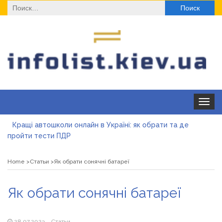
Найти:
Toggle
navigat
Кращі автошколи онлайн в Україні: як обрати та де
пройти тести ПДР
Секційні ворота в гараж: коли це найкращий вибір і коли
ні
Home
Статьи
Як обрати сонячні батареї
Какие одноразовые решения помогают быстро
согреться
Як обрати сонячні батареї
Современные методы лечения эрозии шейки матки
«Правильне електроживлення» — лідер серед компаній з
28.07.2023
Статьи