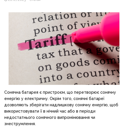
продажу сонячних батарей
Як збільшити прибуток без відкриття нових кавових
точок
Сонячна батарея є пристроєм, що перетворює сонячну
енергію у електричну. Окрім того, сонячні батареї
дозволяють зберігати надлишкову сонячну енергію, щоб
використовувати її в нічний час або в періоди
недостатнього сонячного випромінювання чи
знеструмлення.