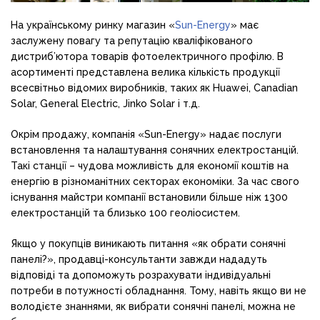
На українському ринку магазин «
Sun-Energy
» має
заслужену повагу та репутацію кваліфікованого
дистриб’ютора товарів фотоелектричного профілю. В
асортименті представлена велика кількість продукції
всесвітньо відомих виробників, таких як Huawei, Canadian
Solar, General Electric, Jinko Solar і т.д.
Окрім продажу, компанія «Sun-Energy» надає послуги
встановлення та налаштування сонячних електростанцій.
Такі станції – чудова можливість для економії коштів на
енергію в різноманітних секторах економіки. За час свого
існування майстри компанії встановили більше ніж 1300
електростанцій та близько 100 геоліосистем.
Якщо у покупців виникають питання «як обрати сонячні
панелі?», продавці-консультанти завжди нададуть
відповіді та допоможуть розрахувати індивідуальні
потреби в потужності обладнання. Тому, навіть якщо ви не
володієте знаннями, як вибрати сонячні панелі, можна не