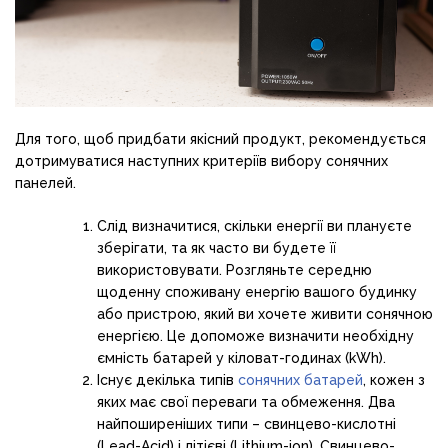
Для того, щоб придбати якісний продукт, рекомендується
дотримуватися наступних критеріїв вибору сонячних
панелей.
Слід визначитися, скільки енергії ви плануєте
зберігати, та як часто ви будете її
використовувати. Розгляньте середню
щоденну споживану енергію вашого будинку
або пристрою, який ви хочете живити сонячною
енергією. Це допоможе визначити необхідну
ємність батарей у кіловат-годинах (kWh).
Існує декілька типів
сонячних батарей
, кожен з
яких має свої переваги та обмеження. Два
найпоширеніших типи – свинцево-кислотні
(Lead-Acid) і літієві (Lithium-ion). Свинцево-