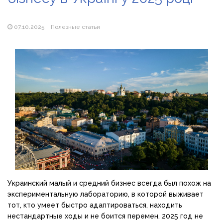
продажу сонячних батарей
Як збільшити прибуток без відкриття нових кавових
точок
07.10.2025
Полезные статьи
Украинский малый и средний бизнес всегда был похож на
экспериментальную лабораторию, в которой выживает
тот, кто умеет быстро адаптироваться, находить
нестандартные ходы и не боится перемен. 2025 год не