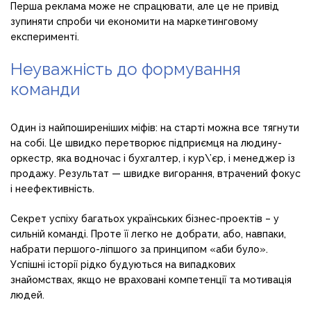
Перша реклама може не спрацювати, але це не привід
зупиняти спроби чи економити на маркетинговому
експерименті.
Неуважність до формування
команди
Один із найпоширеніших міфів: на старті можна все тягнути
на собі. Це швидко перетворює підприємця на людину-
оркестр, яка водночас і бухгалтер, і кур\’єр, і менеджер із
продажу. Результат — швидке вигорання, втрачений фокус
і неефективність.
Секрет успіху багатьох українських бізнес-проектів – у
сильній команді. Проте її легко не добрати, або, навпаки,
набрати першого-ліпшого за принципом «аби було».
Успішні історії рідко будуються на випадкових
знайомствах, якщо не враховані компетенції та мотивація
людей.