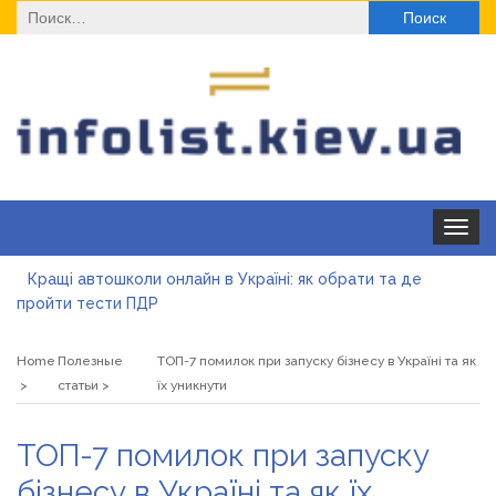
Найти:
Toggle
navigat
Кращі автошколи онлайн в Україні: як обрати та де
пройти тести ПДР
Секційні ворота в гараж: коли це найкращий вибір і коли
ні
Home
Полезные
ТОП-7 помилок при запуску бізнесу в Україні та як
Какие одноразовые решения помогают быстро
статьи
їх уникнути
согреться
Современные методы лечения эрозии шейки матки
ТОП-7 помилок при запуску
«Правильне електроживлення» — лідер серед компаній з
бізнесу в Україні та як їх