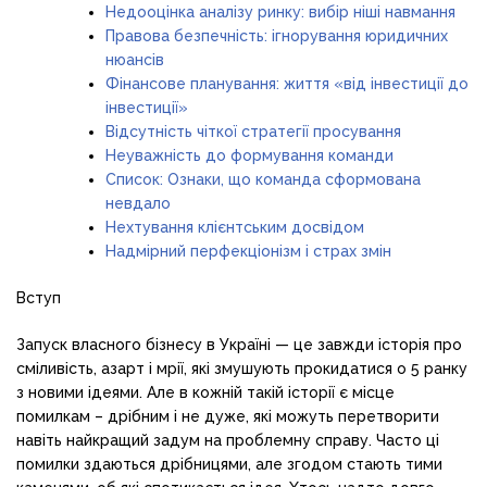
Недооцінка аналізу ринку: вибір ніші навмання
Правова безпечність: ігнорування юридичних
нюансів
Фінансове планування: життя «від інвестиції до
інвестиції»
Відсутність чіткої стратегії просування
Неуважність до формування команди
Список: Ознаки, що команда сформована
невдало
Нехтування клієнтським досвідом
Надмірний перфекціонізм і страх змін
Вступ
Запуск власного бізнесу в Україні — це завжди історія про
сміливість, азарт і мрії, які змушують прокидатися о 5 ранку
з новими ідеями. Але в кожній такій історії є місце
помилкам – дрібним і не дуже, які можуть перетворити
навіть найкращий задум на проблемну справу. Часто ці
помилки здаються дрібницями, але згодом стають тими