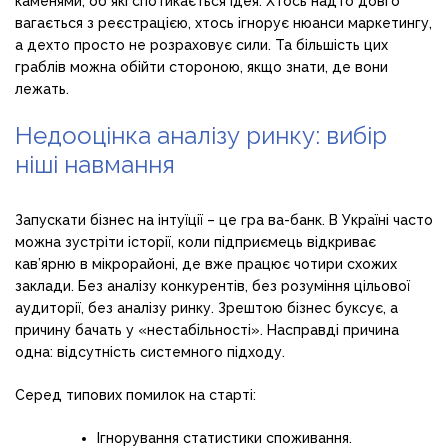
каменями, об які спотикається ідея. Хтось надто довго
вагається з реєстрацією, хтось ігнорує нюанси маркетингу,
а дехто просто не розраховує сили. Та більшість цих
граблів можна обійти стороною, якщо знати, де вони
лежать.
Недооцінка аналізу ринку: вибір
ніші навмання
Запускати бізнес на інтуїції – це гра ва-банк. В Україні часто
можна зустріти історії, коли підприємець відкриває
кав’ярню в мікрорайоні, де вже працює чотири схожих
заклади. Без аналізу конкурентів, без розуміння цільової
аудиторії, без аналізу ринку. Зрештою бізнес буксує, а
причину бачать у «нестабільності». Насправді причина
одна: відсутність системного підходу.
Серед типових помилок на старті:
Ігнорування статистики споживання.