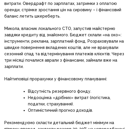
витрати. Овердрафт по зарплатах, затримки з оплатою
оренди, стрімке зростання цін на сировину – і фінансовий
баланс летить шкереберть.
Микола, власник локального СТО, запустив майстерню
завдяки кредиту від знайомого. Бюджет склали «на око»:
інструменти, реклама, зарплатний фонд. Розраховували на
швидке повернення вкладених коштів, але не врахували
сезонний спад та відтермінування платежів клієнтів. Через
три місяці почалися аврали з фінансами, займали вже на
зарплати.
Найтиповіші прорахунки у фінансовому плануванні:
Відсутність резервного фонду.
Недооцінка «дрібних» витрат (логістика,
податки, страхування).
Оптимістичний прогноз доходів.
Рекомендуємо скласти детальний бюджет мінімум на
півроку вперед, закласти резерв 20-30% на непередбачені