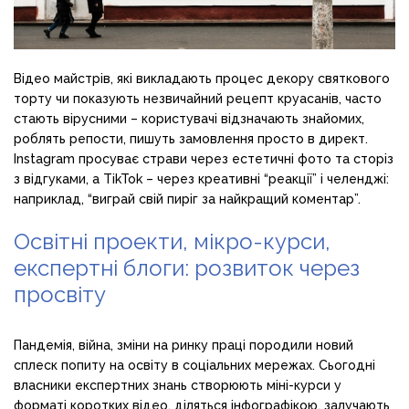
Відео майстрів, які викладають процес декору святкового
торту чи показують незвичайний рецепт круасанів, часто
стають вірусними – користувачі відзначають знайомих,
роблять репости, пишуть замовлення просто в директ.
Instagram просуває страви через естетичні фото та сторіз
з відгуками, а TikTok – через креативні “реакції” і челенджі:
наприклад, “виграй свій пиріг за найкращий коментар”.
Освітні проекти, мікро-курси,
експертні блоги: розвиток через
просвіту
Пандемія, війна, зміни на ринку праці породили новий
сплеск попиту на освіту в соціальних мережах. Сьогодні
власники експертних знань створюють міні-курси у
форматі коротких відео, діляться інфографікою, залучають