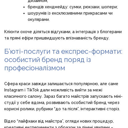
дизайном;
брендів хендмейду: сумки, рюкзаки, шопери;
шоурумів із ексклюзивними прикрасами чи
окулярами.
Клієнти охоче діляться відгуками, а інтеграція з блогерами
та прямі ефіри пришвидшують впізнаваність бренду.
Б’юті-послуги та експрес-формати:
особистий бренд поряд із
професіоналізмом
Сфера краси завжди залишається популярною, але саме
Instagram і TikTok дали можливість вийти за межі
класичного салону. Зараз багато майстрів запускають міні-
студії у себе вдома, розвивають особистий бренд через
корисні ролики, рубрики “до та після”, інтерактивні сторіз.
Відео “лайфхаки від майстра”, огляди нових процедур,
креативні експерименти з образом за лічені хвилини –