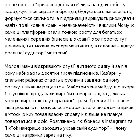
це не просто “прикраса до сайту” чи канал для хобі. Тут
народжуються справжні бренди, будується впізнаваність,
формуються спільноти, а підприємці вирішують ризикувати
навіть тоді, коли в країні – невизначеність і виклики. Чому ж
саме ці платформи стали точкою росту для багатьох
маленьких і середніх бізнесів в Україні? Усе просто: тут
динаміка, тут можна експериментувати, а головне – відгук
реальної аудиторії миттєвий.
Молоді мами відкривають студії дитячого одягу й за пів
року набирають десятки тисяч підписників. Кав’ярні у
спальних районах стають вірусними завдяки одному
ролику з цікавим рецептом. Майстри хендмейду, що вчора
безуспішно продавали вироби на маркетах, за декілька
місяців виростають у справжні “-грам” бренди. Це зовсім
інша реальність: комусь соцмережі стали виходом із кризи,
а хтось із них почав власну справу й більше не планує
повертатися в офіс. Розглянемо, які бізнеси в Instagram та
TikTok найкраще заходять українській аудиторії – і чому
саме ці напрямки зараз на піку.