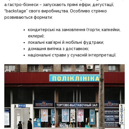
а гастро-бізнеси – запускають прямі ефіри, дегустації,
“backstage” свого виробництва. Особливо стрімко
розвиваються формати:
кондитерські на замовлення (торти, капкейки,
еклери);
локальні кав’ярні й мобільні фудтраки;
домашня випічка з доставкою;
національні страви у сучасній інтерпретації.