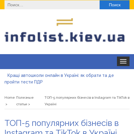
Найти:
Toggle
navigat
Кращі автошколи онлайн в Україні: як обрати та де
пройти тести ПДР
Секційні ворота в гараж: коли це найкращий вибір і коли
ні
Home
Полезные
ТОП-5 популярних бізнесів в Instagram та TikTok в
Какие одноразовые решения помогают быстро
статьи
Україні
согреться
Современные методы лечения эрозии шейки матки
ТОП-5 популярних бізнесів в
«Правильне електроживлення» — лідер серед компаній з
Instagram та TikTok в Україні