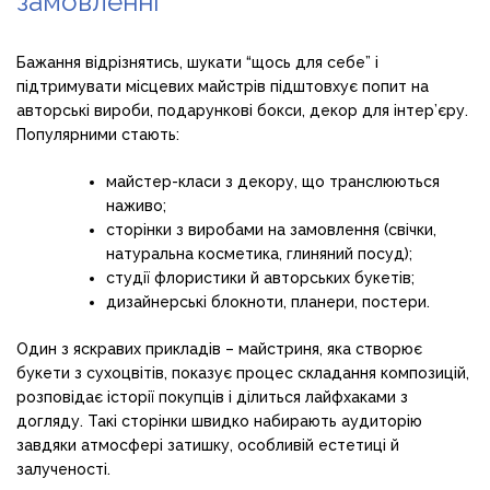
замовленні
Бажання відрізнятись, шукати “щось для себе” і
підтримувати місцевих майстрів підштовхує попит на
авторські вироби, подарункові бокси, декор для інтер’єру.
Популярними стають:
майстер-класи з декору, що транслюються
наживо;
сторінки з виробами на замовлення (свічки,
натуральна косметика, глиняний посуд);
студії флористики й авторських букетів;
дизайнерські блокноти, планери, постери.
Один з яскравих прикладів – майстриня, яка створює
букети з сухоцвітів, показує процес складання композицій,
розповідає історії покупців і ділиться лайфхаками з
догляду. Такі сторінки швидко набирають аудиторію
завдяки атмосфері затишку, особливій естетиці й
залученості.