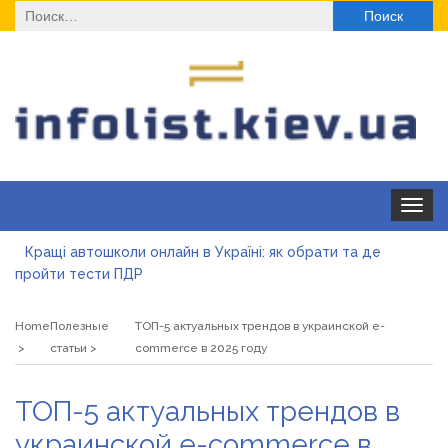
Найти:
Toggle
navigat
Кращі автошколи онлайн в Україні: як обрати та де
пройти тести ПДР
Секційні ворота в гараж: коли це найкращий вибір і коли
ні
Home
Полезные
ТОП-5 актуальных трендов в украинской e-
Какие одноразовые решения помогают быстро
статьи
commerce в 2025 году
согреться
Современные методы лечения эрозии шейки матки
ТОП-5 актуальных трендов в
«Правильне електроживлення» — лідер серед компаній з
украинской e-commerce в