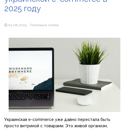
продажу сонячних батарей
2025 году
Як збільшити прибуток без відкриття нових кавових
точок
01.08.2025
Полезные статьи
Украинская e-commerce уже давно перестала быть
просто витриной с товарами. Это живой организм,