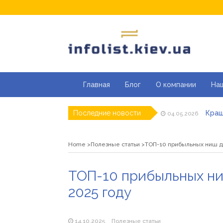
Главная
Блог
О компании
На
Кращ
Последние новости
04.05.2026
Секці
29.04.2026
Каки
23.04.2026
Home
Полезные статьи
ТОП-10 прибыльных ниш дл
Совр
07.04.2026
«Пра
26.03.2026
Як з
19.05.2026
ТОП-10 прибыльных ни
2025 году
14.10.2025
Полезные статьи