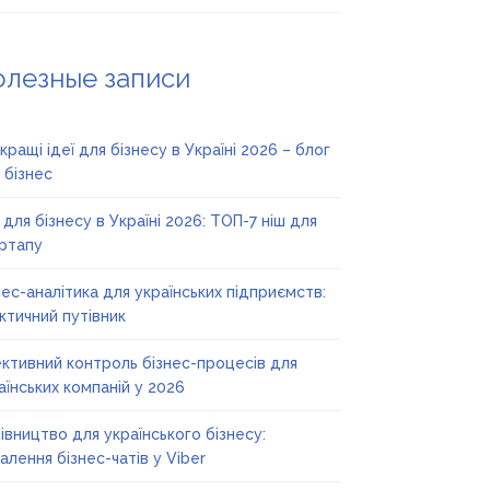
олезные записи
кращі ідеї для бізнесу в Україні 2026 – блог
 бізнес
ї для бізнесу в Україні 2026: ТОП-7 ніш для
ртапу
нес-аналітика для українських підприємств:
ктичний путівник
ктивний контроль бізнес-процесів для
аїнських компаній у 2026
івництво для українського бізнесу:
алення бізнес-чатів у Viber