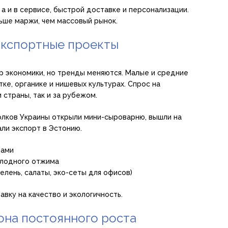
 а и в сервисе, быстрой доставке и персонализации.
ьше маржи, чем массовый рынок.
экспортные проекты
р экономики, но тренды меняются. Малые и средние
е, органике и нишевых культурах. Спрос на
 страны, так и за рубежом.
голков Украины открыли мини-сыроварню, вышли на
али экспорт в Эстонию.
дами
олодного отжима
лень, салаты, эко-сеты для офисов)
авку на качество и экологичность.
зона постоянного роста