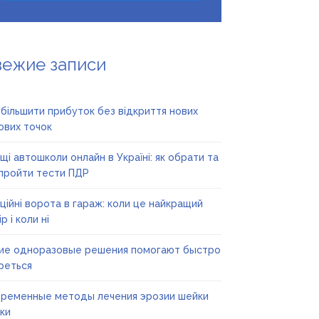
вежие записи
збільшити прибуток без відкриття нових
ових точок
щі автошколи онлайн в Україні: як обрати та
пройти тести ПДР
ційні ворота в гараж: коли це найкращий
р і коли ні
ие одноразовые решения помогают быстро
реться
ременные методы лечения эрозии шейки
ки