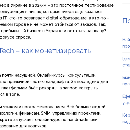
нес в Украине в 2025-м – это постоянное тестирование
конкуренция в нишах, которые вчера ещё казались
IT, кто-то осваивает digital-образование, а кто-то –
П
ьком городе и не может отбиться от заказов. Так,
 прибыльный бизнес в Украине и остаться на плаву?
 фокусе спроса.
Най
про
Tech – как монетизировать
Іде
ста
 почти насущной. Онлайн-курсы, консультации,
Біз
ало привычной частью ландшафта. За последние два
пра
м платформам бьёт рекорды, а запрос «открыть
я в топе.
Ефе
укр
им языком и программированием. Всё больше людей
сихологии, финансам, SMM, управлению проектами.
Кер
крете запускает онлайн-курс по handmade, или
вид
зование для новичков.