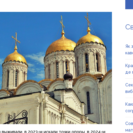
С
Як 
кав
Кра
де 
Сек
вибі
Как
сог
Сов
мат
 выживали, в 2023-м искали точки опоры, в 2024-м