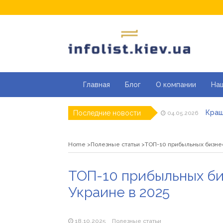
Главная
Блог
О компании
На
Кращ
Последние новости
04.05.2026
Секці
29.04.2026
Каки
23.04.2026
Home
Полезные статьи
ТОП-10 прибыльных бизнес
Совр
07.04.2026
«Пра
26.03.2026
Як з
19.05.2026
ТОП-10 прибыльных би
Украине в 2025
18.10.2025
Полезные статьи