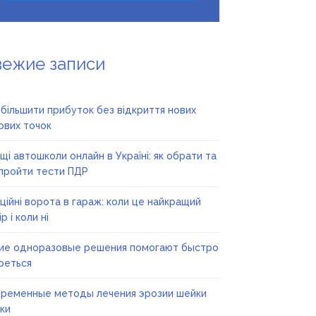
вежие записи
збільшити прибуток без відкриття нових
ових точок
щі автошколи онлайн в Україні: як обрати та
пройти тести ПДР
ційні ворота в гараж: коли це найкращий
р і коли ні
ие одноразовые решения помогают быстро
реться
ременные методы лечения эрозии шейки
ки