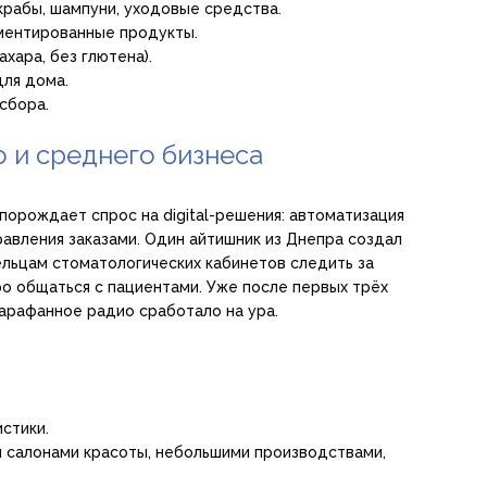
крабы, шампуни, уходовые средства.
ментированные продукты.
хара, без глютена).
ля дома.
сбора.
 и среднего бизнеса
орождает спрос на digital-решения: автоматизация
равления заказами. Один айтишник из Днепра создал
льцам стоматологических кабинетов следить за
о общаться с пациентами. Уже после первых трёх
арафанное радио сработало на ура.
стики.
 салонами красоты, небольшими производствами,