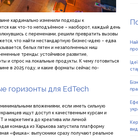
П
раине кардинально изменили подходы к
ится как что-то неподъёмное – наоборот, каждый день
толкнувшись с переменами, решили превратить вызовы
жется, что найти нестандартную бизнес-идею – едва
Най
азывается, белых пятен и незаполненных ниш
про
ременные тренды: устойчивое развитие,
ы и спрос на локальные продукты. К чему готовиться
Іде
аине в 2025 году, и какие форматы сейчас по-
ста
Біз
ые горизонты для EdTech
пра
Ефе
 минимальными вложениями, если иметь сильную
укр
украинцев ищут доступ к качественным курсам и
T и маркетинга до креатива или личной
Кер
одая команда из Харькова запустила платформу
вид
вная «фишка»: выпускники сразу получают реальное