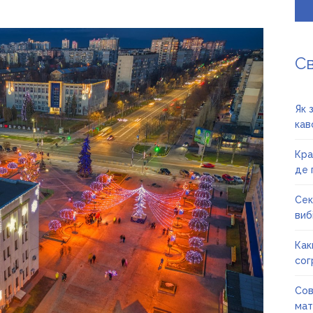
С
Як 
кав
Кра
де 
Сек
вибі
Как
сог
Сов
мат