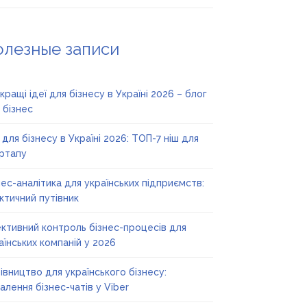
олезные записи
кращі ідеї для бізнесу в Україні 2026 – блог
 бізнес
ї для бізнесу в Україні 2026: ТОП-7 ніш для
ртапу
нес-аналітика для українських підприємств:
ктичний путівник
ктивний контроль бізнес-процесів для
аїнських компаній у 2026
івництво для українського бізнесу:
алення бізнес-чатів у Viber