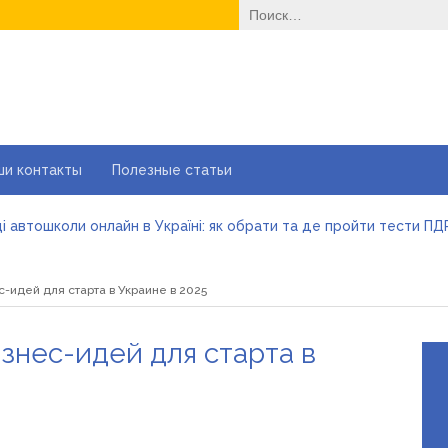
Найти:
ши контакты
Полезные статьи
і автошколи онлайн в Україні: як обрати та де пройти тести ПД
йні ворота в гараж: коли це найкращий вибір і коли ні
е одноразовые решения помогают быстро согреться
-идей для старта в Украине в 2025
еменные методы лечения эрозии шейки матки
вильне електроживлення» — лідер серед компаній з продажу 
більшити прибуток без відкриття нових кавових точок
знес-идей для старта в