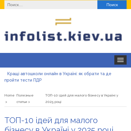
Найти:
Toggle
navigat
Кращі автошколи онлайн в Україні: як обрати та де
пройти тести ПДР
Секційні ворота в гараж: коли це найкращий вибір і коли
ні
Home
Полезные
ТОП-10 ідей для малого бізнесу в Україні у
Какие одноразовые решения помогают быстро
статьи
2025 році
согреться
Современные методы лечения эрозии шейки матки
ТОП-10 ідей для малого
«Правильне електроживлення» — лідер серед компаній з
бізнесу в Україні у 2025 році