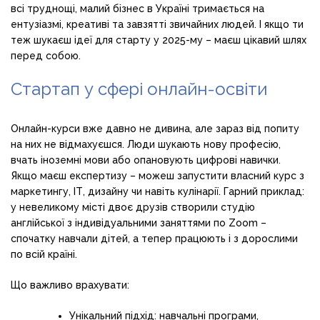
всі труднощі, малий бізнес в Україні тримається на
ентузіазмі, креативі та завзятті звичайних людей. І якщо ти
теж шукаєш ідеї для старту у 2025-му – маєш цікавий шлях
перед собою.
Стартап у сфері онлайн-освіти
Онлайн-курси вже давно не дивина, але зараз від попиту
на них не відмахуєшся. Люди шукають нову професію,
вчать іноземні мови або опановують цифрові навички.
Якщо маєш експертизу – можеш запустити власний курс з
маркетингу, ІТ, дизайну чи навіть кулінарії. Гарний приклад:
у невеликому місті двоє друзів створили студію
англійської з індивідуальними заняттями по Zoom –
спочатку навчали дітей, а тепер працюють і з дорослими
по всій країні.
Що важливо врахувати:
Унікальний підхід: навчальні програми,