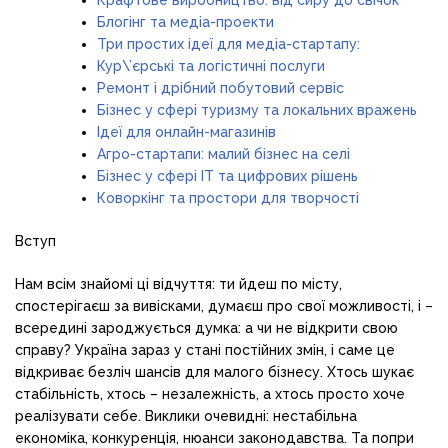
Блогінг та медіа-проекти
Три простих ідеї для медіа-стартапу:
Кур\’єрські та логістичні послуги
Ремонт і дрібний побутовий сервіс
Бізнес у сфері туризму та локальних вражень
Ідеї для онлайн-магазинів
Агро-стартапи: малий бізнес на селі
Бізнес у сфері IT та цифрових рішень
Коворкінг та простори для творчості
Вступ
Нам всім знайомі ці відчуття: ти йдеш по місту,
спостерігаєш за вивісками, думаєш про свої можливості, і –
всередині зароджується думка: а чи не відкрити свою
справу? Україна зараз у стані постійних змін, і саме це
відкриває безліч шансів для малого бізнесу. Хтось шукає
стабільність, хтось – незалежність, а хтось просто хоче
реалізувати себе. Виклики очевидні: нестабільна
економіка, конкуренція, нюанси законодавства. Та попри