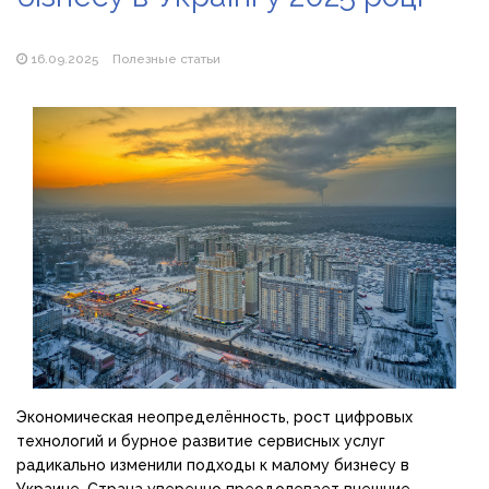
продажу сонячних батарей
Як збільшити прибуток без відкриття нових кавових
точок
16.09.2025
Полезные статьи
Экономическая неопределённость, рост цифровых
технологий и бурное развитие сервисных услуг
радикально изменили подходы к малому бизнесу в