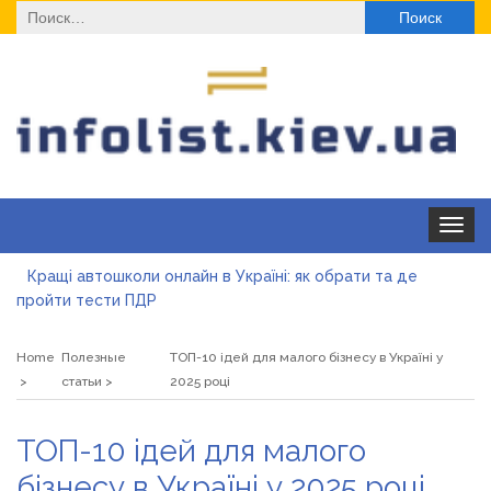
Найти:
Toggle
navigat
Кращі автошколи онлайн в Україні: як обрати та де
пройти тести ПДР
Секційні ворота в гараж: коли це найкращий вибір і коли
ні
Home
Полезные
ТОП-10 ідей для малого бізнесу в Україні у
Какие одноразовые решения помогают быстро
статьи
2025 році
согреться
Современные методы лечения эрозии шейки матки
ТОП-10 ідей для малого
«Правильне електроживлення» — лідер серед компаній з
бізнесу в Україні у 2025 році