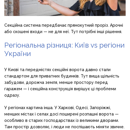
Секційна система передбачає прямокутний проріз. Арочні
або скошені входи — не для неї. Тут потрібні інші рішення.
Регіональна різниця: Київ vs регіони
України
У Києві та передмістях секційні ворота давно стали
стандартом для приватних будинків. Тут вища щільність
забудови, дорожча земля, менше простору перед
гаражем — і секційна конструкція вирішує ці проблеми
одразу.
У регіонах картина інша. У Харкові, Одесі, Запоріжжі,
менших містах і селах досі поширені розпашні ворота —
особливо в старих господарствах із великими дворами.
Там простір дозволяє, і люди не поспішають міняти звичне.