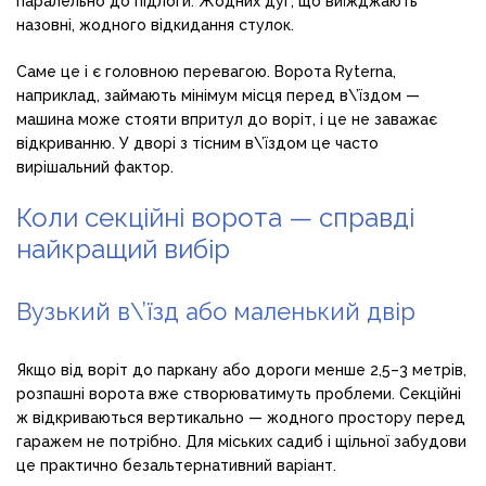
паралельно до підлоги. Жодних дуг, що виїжджають
назовні, жодного відкидання стулок.
Саме це і є головною перевагою. Ворота Ryterna,
наприклад, займають мінімум місця перед в\’їздом —
машина може стояти впритул до воріт, і це не заважає
відкриванню. У дворі з тісним в\’їздом це часто
вирішальний фактор.
Коли секційні ворота — справді
найкращий вибір
Вузький в\’їзд або маленький двір
Якщо від воріт до паркану або дороги менше 2,5–3 метрів,
розпашні ворота вже створюватимуть проблеми. Секційні
ж відкриваються вертикально — жодного простору перед
гаражем не потрібно. Для міських садиб і щільної забудови
це практично безальтернативний варіант.