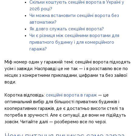
Скільки коштують секційні ворота в Україні у
2026 році?
Чи можна встановити секційні ворота без
автоматики?
Як довго служать секційні ворота?
Чи є різниця між секційними воротами для
приватного будинку і для комерційного
гаража?
Міф номер один у гаражній темі: секційні ворота підходять
усім і завжди. Насправді це не так — і я розставлю все по
місцях з конкретними прикладами, цифрами та без зайвої
води.
Коротка відповідь:
секційні ворота в гараж
— це
оптимальний вибір для більшості приватних будинків і
кооперативних гаражів, де є достатньо висоти стелі та
потреба в зручності. Але є ситуації, де вони не підійдуть
зовсім. Читайте далі — розберемо все по черзі.
Чому питання виникає саме зараз