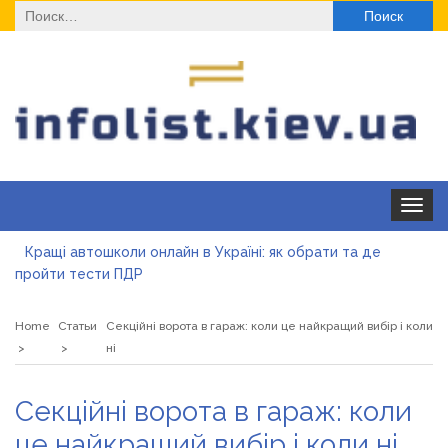
Найти:
Toggle
navigat
Кращі автошколи онлайн в Україні: як обрати та де
пройти тести ПДР
Секційні ворота в гараж: коли це найкращий вибір і коли
ні
Home
Статьи
Секційні ворота в гараж: коли це найкращий вибір і коли
Какие одноразовые решения помогают быстро
ні
согреться
Современные методы лечения эрозии шейки матки
Секційні ворота в гараж: коли
«Правильне електроживлення» — лідер серед компаній з
це найкращий вибір і коли ні