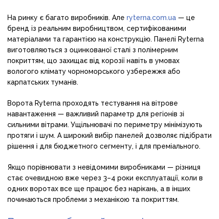
На ринку є багато виробників. Але
ryterna.com.ua
— це
бренд із реальним виробництвом, сертифікованими
матеріалами та гарантією на конструкцію. Панелі Ryterna
виготовляються з оцинкованої сталі з полімерним
покриттям, що захищає від корозії навіть в умовах
вологого клімату чорноморського узбережжя або
карпатських туманів.
Ворота Ryterna проходять тестування на вітрове
навантаження — важливий параметр для регіонів зі
сильними вітрами. Ущільнювачі по периметру мінімізують
протяги і шум. А широкий вибір панелей дозволяє підібрати
рішення і для бюджетного сегменту, і для преміального.
Якщо порівнювати з невідомими виробниками — різниця
стає очевидною вже через 3–4 роки експлуатації, коли в
одних воротах все ще працює без нарікань, а в інших
починаються проблеми з механікою та покриттям.