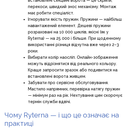
встановлені секційні ворота — це скрипи,
перекоси, швидкий знос механізму. Монтаж
має робити спеціаліст.
Ігнорувати якість пружин. Пружини — найбільш
навантажений елемент. Дешеві пружини
розраховані на 10 000 циклів, якісні (як у
Ryterna) — на 25 000 і більше. При щоденному
використанні різниця відчутна вже через 2–3
роки.
Вибирати колір наосліп. Онлайн-зображення
можуть відрізнятися від реального кольору.
Краще запросити зразок або подивитися на
встановлені ворота живцем.
Забувати про сервісне обслуговування.
Мастило напрямних, перевірка натягу пружин
— мінімум раз на рік. Нехтування цим скорочує
термін служби вдвічі.
Чому Ryterna — і що це означає на
практиці