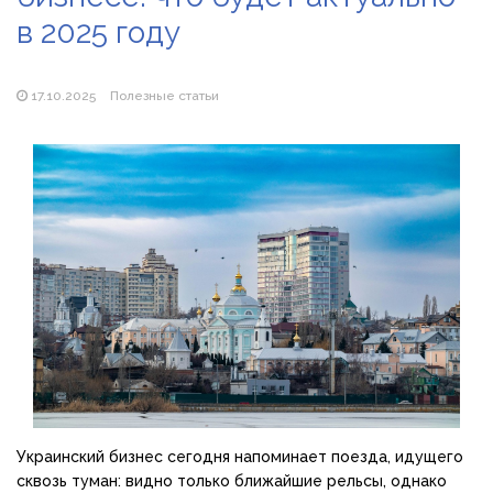
продажу сонячних батарей
в 2025 году
Як збільшити прибуток без відкриття нових кавових
точок
17.10.2025
Полезные статьи
Украинский бизнес сегодня напоминает поезда, идущего
сквозь туман: видно только ближайшие рельсы, однако