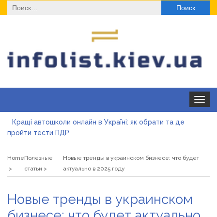
Найти:
Toggle
navigat
Кращі автошколи онлайн в Україні: як обрати та де
пройти тести ПДР
Секційні ворота в гараж: коли це найкращий вибір і коли
ні
Home
Полезные
Новые тренды в украинском бизнесе: что будет
Какие одноразовые решения помогают быстро
статьи
актуально в 2025 году
согреться
Современные методы лечения эрозии шейки матки
Новые тренды в украинском
«Правильне електроживлення» — лідер серед компаній з
бизнесе: что будет актуально