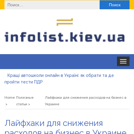
Найти:
Toggle
navigat
Кращі автошколи онлайн в Україні: як обрати та де
пройти тести ПДР
Секційні ворота в гараж: коли це найкращий вибір і коли
ні
Home
Полезные
Лайфхаки для снижения расходов на бизнес в
Какие одноразовые решения помогают быстро
статьи
Украине
согреться
Современные методы лечения эрозии шейки матки
Лайфхаки для снижения
«Правильне електроживлення» — лідер серед компаній з
расходов на бизнес в Украине