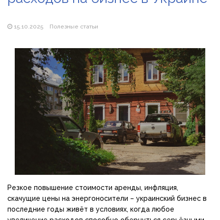
продажу сонячних батарей
Як збільшити прибуток без відкриття нових кавових
точок
15.10.2025
Полезные статьи
Резкое повышение стоимости аренды, инфляция,
скачущие цены на энергоносители – украинский бизнес в
последние годы живёт в условиях, когда любое