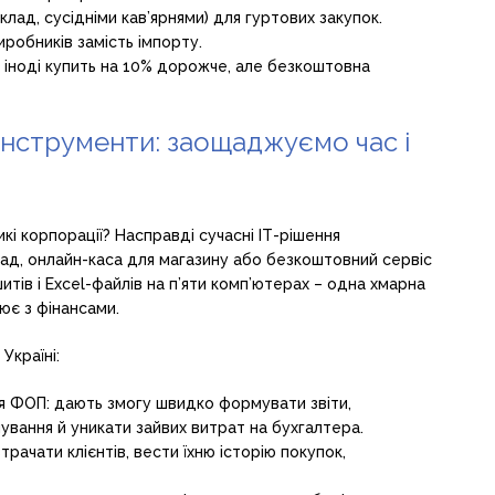
клад, сусідніми кав’ярнями) для гуртових закупок.
робників замість імпорту.
іноді купить на 10% дорожче, але безкоштовна
інструменти: заощаджуємо час і
кі корпорації? Насправді сучасні ІТ-рішення
ад, онлайн-каса для магазину або безкоштовний сервіс
итів і Excel-файлів на п’яти комп’ютерах – одна хмарна
ює з фінансами.
Україні:
ля ФОП: дають змогу швидко формувати звіти,
вання й уникати зайвих витрат на бухгалтера.
ачати клієнтів, вести їхню історію покупок,