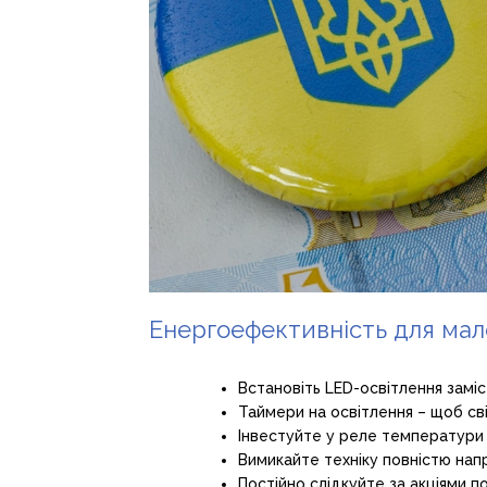
Енергоефективність для мало
Встановіть LED-освітлення замі
Таймери на освітлення – щоб світ
Інвестуйте у реле температури т
Вимикайте техніку повністю напр
Постійно слідкуйте за акціями п