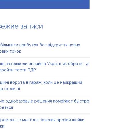
вежие записи
збільшити прибуток без відкриття нових
ових точок
щі автошколи онлайн в Україні: як обрати та
пройти тести ПДР
ційні ворота в гараж: коли це найкращий
р і коли ні
ие одноразовые решения помогают быстро
реться
ременные методы лечения эрозии шейки
ки