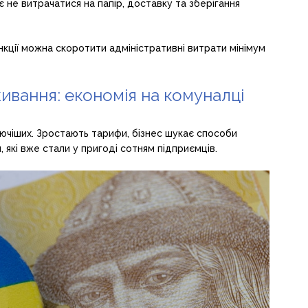
 не витрачатися на папір, доставку та зберігання
нкції можна скоротити адміністративні витрати мінімум
ивання: економія на комуналці
ючіших. Зростають тарифи, бізнес шукає способи
які вже стали у пригоді сотням підприємців.