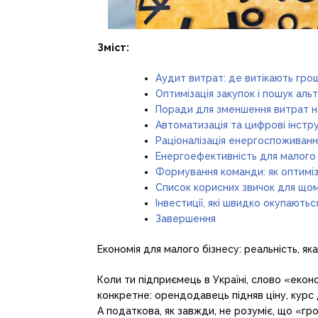
Зміст:
Аудит витрат: де витікають грош
Оптимізація закупок і пошук аль
Поради для зменшення витрат на
Автоматизація та цифрові інстр
Раціоналізація енергоспоживанн
Енергоефективність для малого 
Формування команди: як оптиміз
Список корисних звичок для щомі
Інвестиції, які швидко окупаютьс
Завершення
Економія для малого бізнесу: реальність, як
Коли ти підприємець в Україні, слово «еконо
конкретне: орендодавець підняв ціну, курс д
А податкова, як завжди, не розуміє, що «гр