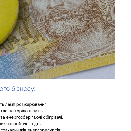
го бізнесу:
сть ламп розжарювання.
ло не горіло цілу ніч.
а енергозберігаючі обігрівачі.
икінці робочого дня.
остачальників енергоресурсів.