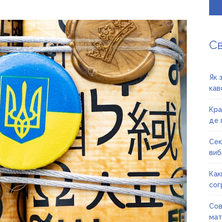
С
Як 
кав
Кра
де 
Сек
вибі
Как
сог
Сов
мат