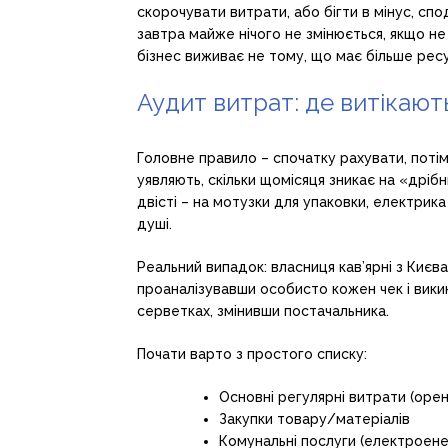
скорочувати витрати, або бігти в мінус, спо
завтра майже нічого не змінюється, якщо не
бізнес виживає не тому, що має більше ресу
Аудит витрат: де витікають
Головне правило – спочатку рахувати, потім 
уявляють, скільки щомісяця зникає на «дрібн
двісті – на мотузки для упаковки, електрика 
душі.
Реальний випадок: власниця кав’ярні з Києв
проаналізувавши особисто кожен чек і викин
серветках, змінивши постачальника.
Почати варто з простого списку:
Основні регулярні витрати (орен
Закупки товару/матеріалів
Комунальні послуги (електроенер