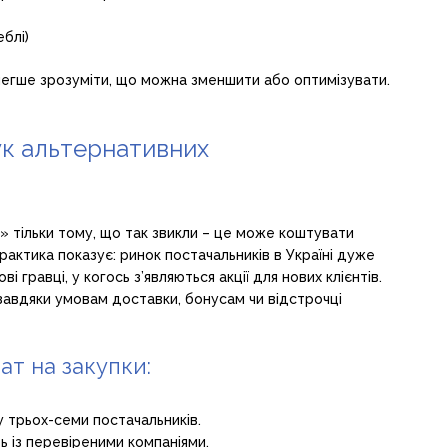
еблі)
легше зрозуміти, що можна зменшити або оптимізувати.
ук альтернативних
» тільки тому, що так звикли – це може коштувати
 Практика показує: ринок постачальників в Україні дуже
і гравці, у когось з’являються акції для нових клієнтів.
 завдяки умовам доставки, бонусам чи відстрочці
т на закупки:
у трьох-семи постачальників.
ь із перевіреними компаніями.