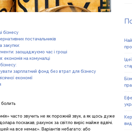
П
і бізнесу
тернативних постачальників
Най
 закупки:
про
ументи: заощаджуємо час і гроші
я: економія на комуналці
Іде
бізнесу:
ста
увати зарплатний фонд без втрат для бізнесу
сячної економії
Біз
я
пра
Ефе
а болить
укр
мія» часто звучить не як порожній звук, а як щось дуже
Кер
олара поскакав, рахунок за світло виріс майже вдвічі.
вид
ошей на все немає». Варіантів небагато: або