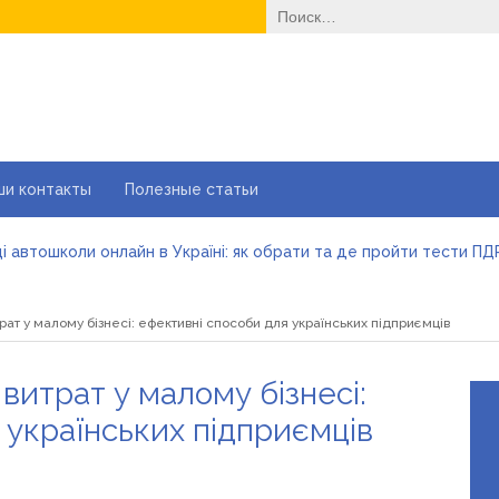
Найти:
ши контакты
Полезные статьи
і автошколи онлайн в Україні: як обрати та де пройти тести ПД
йні ворота в гараж: коли це найкращий вибір і коли ні
е одноразовые решения помогают быстро согреться
рат у малому бізнесі: ефективні способи для українських підприємців
еменные методы лечения эрозии шейки матки
вильне електроживлення» — лідер серед компаній з продажу 
більшити прибуток без відкриття нових кавових точок
витрат у малому бізнесі:
 українських підприємців