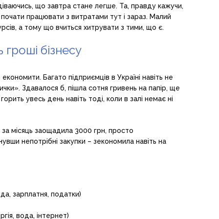
діваючись, що завтра стане легше. Та, правду кажучи,
 почати працювати з витратами тут і зараз. Малий
рсів, а тому що вчиться хитрувати з тими, що є.
 гроші бізнесу
економити. Багато підприємців в Україні навіть не
ички». Здавалося б, пішла сотня гривень на папір, ще
горить увесь день навіть тоді, коли в залі немає ні
а за місяць заощадила 3000 грн, просто
увши непотрібні закупки – зекономила навіть на
да, зарплатня, податки)
гія, вода, інтернет)