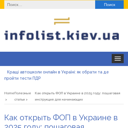
Найти:
Toggle
navigat
Кращі автошколи онлайн в Україні: як обрати та де
пройти тести ПДР
Секційні ворота в гараж: коли це найкращий вибір і коли
ні
Home
Полезные
Как открыть ФОП в Украине в 2025 году: пошаговая
Какие одноразовые решения помогают быстро
статьи
инструкция для начинающих
согреться
Современные методы лечения эрозии шейки матки
Как открыть ФОП в Украине в
«Правильне електроживлення» — лідер серед компаній з
2025 году: пошаговая