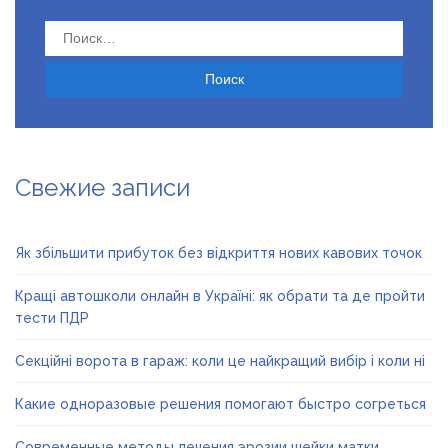
Найти:
Свежие записи
Як збільшити прибуток без відкриття нових кавових точок
Кращі автошколи онлайн в Україні: як обрати та де пройти
тести ПДР
Секційні ворота в гараж: коли це найкращий вибір і коли ні
Какие одноразовые решения помогают быстро согреться
Современные методы лечения эрозии шейки матки