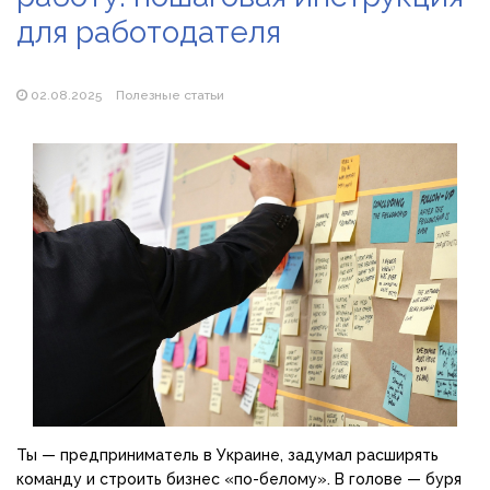
продажу сонячних батарей
для работодателя
Як збільшити прибуток без відкриття нових кавових
точок
02.08.2025
Полезные статьи
Ты — предприниматель в Украине, задумал расширять
команду и строить бизнес «по-белому». В голове — буря