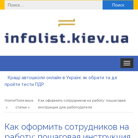
Найти:
Toggle
navigat
Кращі автошколи онлайн в Україні: як обрати та де
пройти тести ПДР
Секційні ворота в гараж: коли це найкращий вибір і коли
ні
Home
Полезные
Как оформить сотрудников на работу: пошаговая
Какие одноразовые решения помогают быстро
статьи
инструкция для работодателя
согреться
Современные методы лечения эрозии шейки матки
Как оформить сотрудников на
«Правильне електроживлення» — лідер серед компаній з
работу: пошаговая инструкция