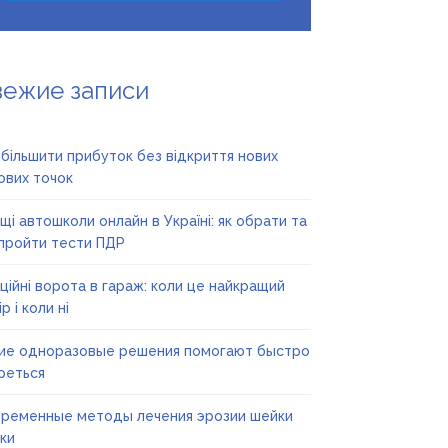
вежие записи
збільшити прибуток без відкриття нових
ових точок
щі автошколи онлайн в Україні: як обрати та
пройти тести ПДР
ційні ворота в гараж: коли це найкращий
р і коли ні
ие одноразовые решения помогают быстро
реться
ременные методы лечения эрозии шейки
ки