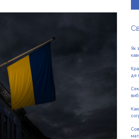
С
Як 
кав
Кра
де 
Сек
вибі
Как
сог
Сов
мат