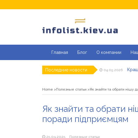
Главная
Блог
О компании
На
Кращ
Последние новости
04.05.2026
Секці
29.04.2026
Каки
23.04.2026
Home
Полезные статьи
Як знайти та обрати нішу д
Совр
07.04.2026
«Пра
26.03.2026
Як з
19.05.2026
Як знайти та обрати ніш
поради підприємцям
25.09.2025
Полезные статьи