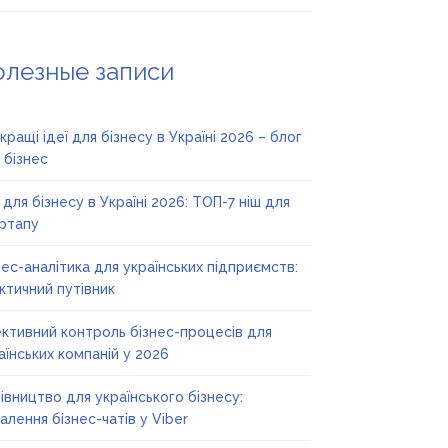
олезные записи
кращі ідеї для бізнесу в Україні 2026 – блог
 бізнес
ї для бізнесу в Україні 2026: ТОП-7 ніш для
ртапу
нес-аналітика для українських підприємств:
ктичний путівник
ктивний контроль бізнес-процесів для
аїнських компаній у 2026
івництво для українського бізнесу:
алення бізнес-чатів у Viber