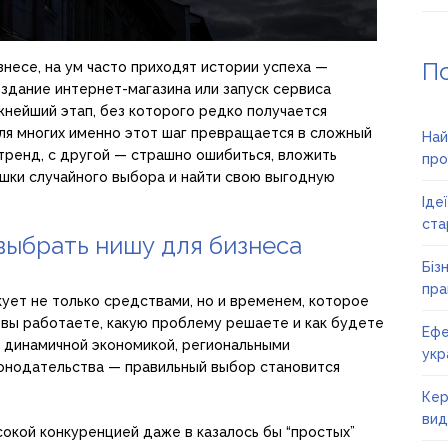
П
знесе, на ум часто приходят истории успеха —
здание интернет-магазина или запуск сервиса
жнейший этап, без которого редко получается
ля многих именно этот шаг превращается в сложный
Най
 тренд, с другой — страшно ошибиться, вложить
про
ушки случайного выбора и найти свою выгодную
Іде
ста
выбрать нишу для бизнеса
Біз
пра
ует не только средствами, но и временем, которое
о вы работаете, какую проблему решаете и как будете
Ефе
их динамичной экономикой, региональными
укр
онодательства — правильный выбор становится
Кер
вид
сокой конкуренцией даже в казалось бы “простых”