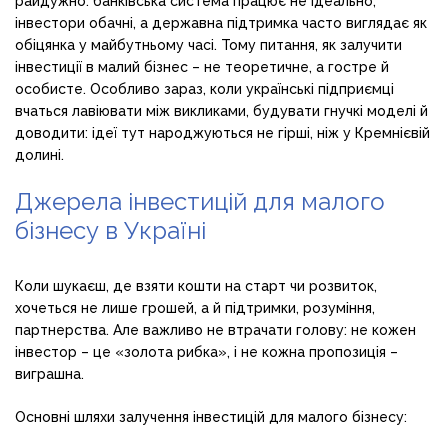
райдужно: банківська система працює не ідеально,
інвестори обачні, а державна підтримка часто виглядає як
обіцянка у майбутньому часі. Тому питання, як залучити
інвестиції в малий бізнес – не теоретичне, а гостре й
особисте. Особливо зараз, коли українські підприємці
вчаться лавіювати між викликами, будувати гнучкі моделі й
доводити: ідеї тут народжуються не гірші, ніж у Кремнієвій
долині.
Джерела інвестицій для малого
бізнесу в Україні
Коли шукаєш, де взяти кошти на старт чи розвиток,
хочеться не лише грошей, а й підтримки, розуміння,
партнерства. Але важливо не втрачати голову: не кожен
інвестор – це «золота рибка», і не кожна пропозиція –
виграшна.
Основні шляхи залучення інвестицій для малого бізнесу: