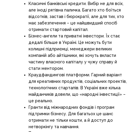
Класичні банківські кредити. Вибір не для всіх,
але іноді рятівна паличка. Багато хто боїться
відсотків, застав і бюрократії, але для тих, хто
має забезпечення – це найшвидший спосіб
отримати стартовий капітал.
Бізнес-ангели та приватні інвестори. Їх стає
дедалі більше в Україні. Це можуть бути
колишні підприємці, менеджери великих
компаній або айтішники, які хочуть вкласти
частину власного капіталу у чужу справу й
стати ментором.
Краудфандингові платформи. Гарний варіант
для креативних продуктів, соціальних проектів,
технологічних стартапів. В Україні вже кілька
майданчиків довели, що «народні інвестиції» –
це реально.
Гранти від міжнародних фондів і програм
підтримки бізнесу. Для багатьох це шанс
отримати не тільки кошти, а й доступ до
нетворкінгу та навчання.