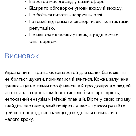
Інвестор має досвід у вашій сфері.
Відкрито обговорює умови входу й виходу.
Не боїться питати «незручні» речі.
Готовий підтримати експертизою, контактами,
репутацією.
Не нав’язує власних рішень, а радше стає
співтворцем.
Висновок
Україна нині – країна можливостей для малих бізнесів, які
не бояться шукати, помилятися й вчитися. Кожна залучена
гривня – це не тільки про фінанси, а й про довіру до людей,
які стоять за проектом. Інвестиції люблять прозорість,
непоказний ентузіазм і чіткий план дій. Вірте у свою справу,
знайдіть партнера, який повірить у вас – і разом рухайте
цей світ вперед, навіть якщо доведеться починати з
малого кроку.