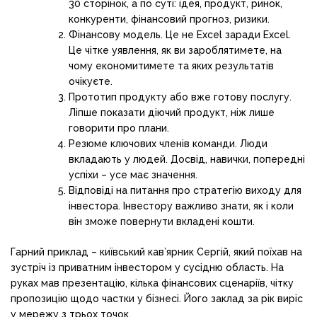
30 сторінок, а по суті: ідея, продукт, ринок,
конкуренти, фінансовий прогноз, ризики.
Фінансову модель. Це не Excel заради Excel.
Це чітке уявлення, як ви зароблятимете, на
чому економитимете та яких результатів
очікуєте.
Прототип продукту або вже готову послугу.
Ліпше показати діючий продукт, ніж лише
говорити про плани.
Резюме ключових членів команди. Люди
вкладають у людей. Досвід, навички, попередні
успіхи – усе має значення.
Відповіді на питання про стратегію виходу для
інвестора. Інвестору важливо знати, як і коли
він зможе повернути вкладені кошти.
Гарний приклад – київський кав’ярник Сергій, який поїхав на
зустріч із приватним інвестором у сусідню область. На
руках мав презентацію, кілька фінансових сценаріїв, чітку
пропозицію щодо частки у бізнесі. Його заклад за рік виріс
у мережу з трьох точок.