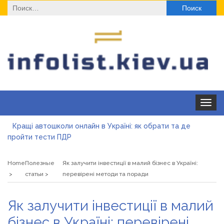
Найти:
Toggle
navigat
Кращі автошколи онлайн в Україні: як обрати та де
пройти тести ПДР
Секційні ворота в гараж: коли це найкращий вибір і коли
ні
Home
Полезные
Як залучити інвестиції в малий бізнес в Україні:
Какие одноразовые решения помогают быстро
статьи
перевірені методи та поради
согреться
Современные методы лечения эрозии шейки матки
Як залучити інвестиції в малий
«Правильне електроживлення» — лідер серед компаній з
бізнес в Україні: перевірені