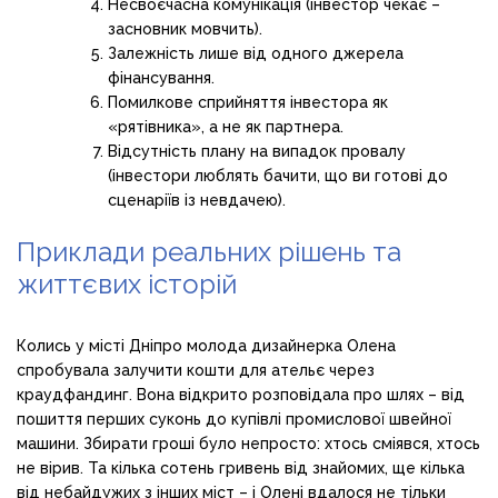
Несвоєчасна комунікація (інвестор чекає –
засновник мовчить).
Залежність лише від одного джерела
фінансування.
Помилкове сприйняття інвестора як
«рятівника», а не як партнера.
Відсутність плану на випадок провалу
(інвестори люблять бачити, що ви готові до
сценаріїв із невдачею).
Приклади реальних рішень та
життєвих історій
Колись у місті Дніпро молода дизайнерка Олена
спробувала залучити кошти для ательє через
краудфандинг. Вона відкрито розповідала про шлях – від
пошиття перших суконь до купівлі промислової швейної
машини. Збирати гроші було непросто: хтось сміявся, хтось
не вірив. Та кілька сотень гривень від знайомих, ще кілька
від небайдужих з інших міст – і Олені вдалося не тільки