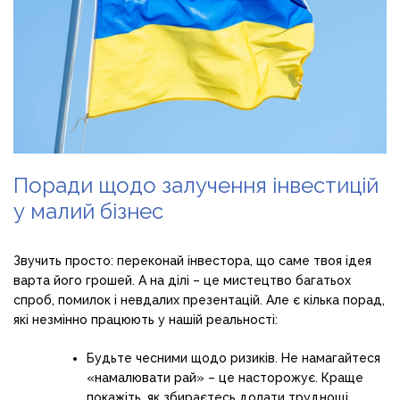
Поради щодо залучення інвестицій
у малий бізнес
Звучить просто: переконай інвестора, що саме твоя ідея
варта його грошей. А на ділі – це мистецтво багатьох
спроб, помилок і невдалих презентацій. Але є кілька порад,
які незмінно працюють у нашій реальності:
Будьте чесними щодо ризиків. Не намагайтеся
«намалювати рай» – це насторожує. Краще
покажіть, як збираєтесь долати труднощі.