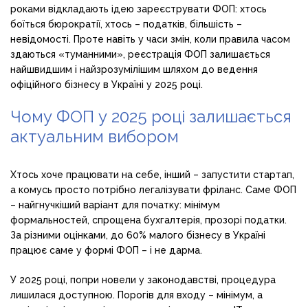
роками відкладають ідею зареєструвати ФОП: хтось
боїться бюрократії, хтось – податків, більшість –
невідомості. Проте навіть у часи змін, коли правила часом
здаються «туманними», реєстрація ФОП залишається
найшвидшим і найзрозумілішим шляхом до ведення
офіційного бізнесу в Україні у 2025 році.
Чому ФОП у 2025 році залишається
актуальним вибором
Хтось хоче працювати на себе, інший – запустити стартап,
а комусь просто потрібно легалізувати фріланс. Саме ФОП
– найгнучкіший варіант для початку: мінімум
формальностей, спрощена бухгалтерія, прозорі податки.
За різними оцінками, до 60% малого бізнесу в Україні
працює саме у формі ФОП – і не дарма.
У 2025 році, попри новели у законодавстві, процедура
лишилася доступною. Порогів для входу – мінімум, а