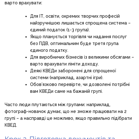
варто врахувати:
Для ІТ, освіти, окремих творчих професій
найзручнішою лишається спрощена система –
єдиний податок (1-3 група).
Якщо планується торгівля чи надання послуг
без ПДВ, оптимальним буде третя група
єдиного податку.
Для виробничих бізнесів із великими обсягами –
варто врахувати ліміти доходу.
Деякі КВЕДи заборонені для спрощеної
системи (наприклад, азартні ігри).
Обов’язково перевірте, чи дозволені потрібні
вам КВЕДи саме на бажаній групі.
Часто люди плутаються між групами: наприклад,
фотограф-новачок думає, що не зможе працювати на 2
групі – а насправді це можливо, якщо правильно підібрати
КВЕД.
Крок 2. Підготовка документів та