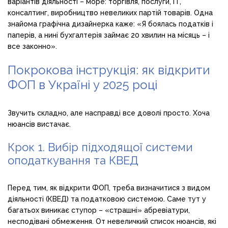
варіантів діяльності – море: торгівля, послуги, ІТ,
консалтинг, виробництво невеликих партій товарів. Одна
знайома графічна дизайнерка каже: «Я боялась податків і
паперів, а нині бухгалтерія займає 20 хвилин на місяць – і
все законно».
Покрокова інструкція: як відкрити
ФОП в Україні у 2025 році
Звучить складно, але насправді все доволі просто. Хоча
нюансів вистачає.
Крок 1. Вибір підходящої системи
оподаткування та КВЕД
Перед тим, як відкрити ФОП, треба визначитися з видом
діяльності (КВЕД) та податковою системою. Саме тут у
багатьох виникає ступор – «страшні» абревіатури,
несподівані обмеження. От невеличкий список нюансів, які