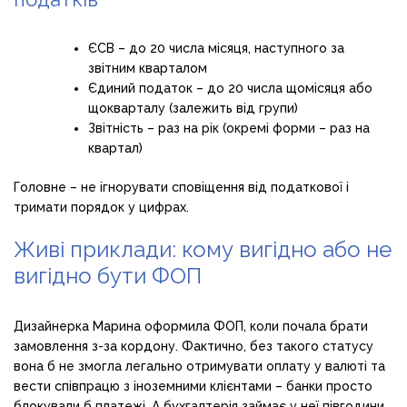
ЄСВ – до 20 числа місяця, наступного за
звітним кварталом
Єдиний податок – до 20 числа щомісяця або
щокварталу (залежить від групи)
Звітність – раз на рік (окремі форми – раз на
квартал)
Головне – не ігнорувати сповіщення від податкової і
тримати порядок у цифрах.
Живі приклади: кому вигідно або не
вигідно бути ФОП
Дизайнерка Марина оформила ФОП, коли почала брати
замовлення з-за кордону. Фактично, без такого статусу
вона б не змогла легально отримувати оплату у валюті та
вести співпрацю з іноземними клієнтами – банки просто
блокували б платежі. А бухгалтерія займає у неї півгодини