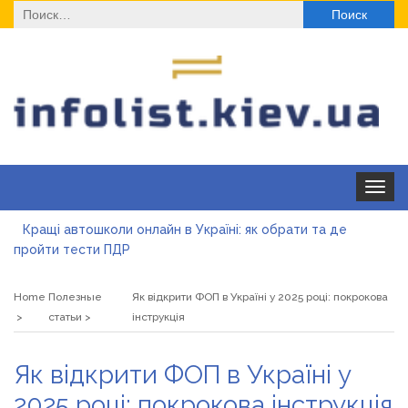
Найти:
Toggle
navigat
Кращі автошколи онлайн в Україні: як обрати та де
пройти тести ПДР
Секційні ворота в гараж: коли це найкращий вибір і коли
ні
Home
Полезные
Як відкрити ФОП в Україні у 2025 році: покрокова
Какие одноразовые решения помогают быстро
статьи
інструкція
согреться
Современные методы лечения эрозии шейки матки
Як відкрити ФОП в Україні у
«Правильне електроживлення» — лідер серед компаній з
2025 році: покрокова інструкція