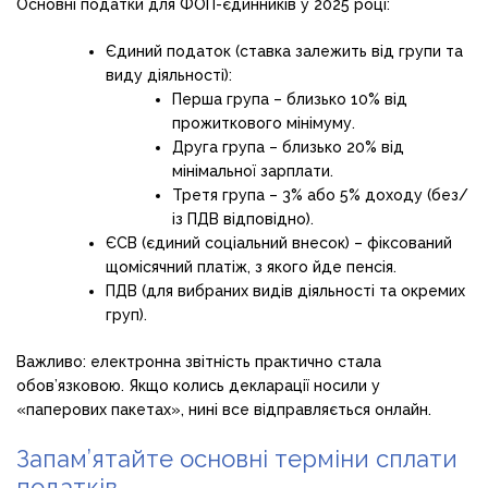
Основні податки для ФОП-єдинників у 2025 році:
Єдиний податок (ставка залежить від групи та
виду діяльності):
Перша група – близько 10% від
прожиткового мінімуму.
Друга група – близько 20% від
мінімальної зарплати.
Третя група – 3% або 5% доходу (без/
із ПДВ відповідно).
ЄСВ (єдиний соціальний внесок) – фіксований
щомісячний платіж, з якого йде пенсія.
ПДВ (для вибраних видів діяльності та окремих
груп).
Важливо: електронна звітність практично стала
обов’язковою. Якщо колись декларації носили у
«паперових пакетах», нині все відправляється онлайн.
Запам’ятайте основні терміни сплати
податків