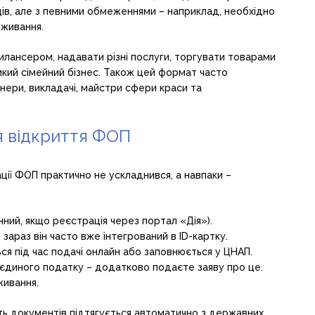
ів, але з певними обмеженнями – наприклад, необхідно
оживання.
лансером, надавати різні послуги, торгувати товарами
икий сімейний бізнес. Також цей формат часто
нери, викладачі, майстри сфери краси та
я відкриття ФОП
ції ФОП практично не ускладнився, а навпаки –
ний, якщо реєстрація через портал «Дія»).
 зараз він часто вже інтегрований в ID-картку.
ся під час подачі онлайн або заповнюється у ЦНАП.
єдиного податку – додатково подаєте заяву про це.
живання.
ть документів підтягується автоматично з державних