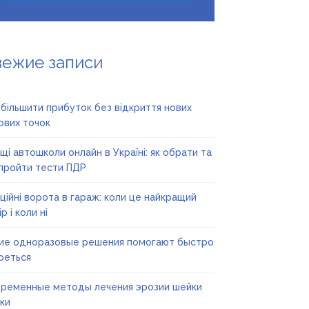
вежие записи
збільшити прибуток без відкриття нових
ових точок
щі автошколи онлайн в Україні: як обрати та
пройти тести ПДР
ційні ворота в гараж: коли це найкращий
р і коли ні
ие одноразовые решения помогают быстро
реться
ременные методы лечения эрозии шейки
ки