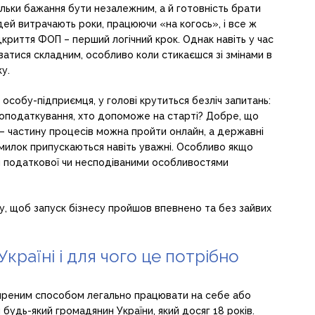
тільки бажання бути незалежним, а й готовність брати
юдей витрачають роки, працюючи «на когось», і все ж
дкриття ФОП – перший логічний крок. Однак навіть у час
ватися складним, особливо коли стикаєшся зі змінами в
у.
особу-підприємця, у голові крутиться безліч запитань:
у оподаткування, хто допоможе на старті? Добре, що
– частину процесів можна пройти онлайн, а державні
омилок припускаються навіть уважні. Особливо якщо
 податкової чи несподіваними особливостями
у, щоб запуск бізнесу пройшов впевнено та без зайвих
країні і для чого це потрібно
иреним способом легально працювати на себе або
будь-який громадянин України, який досяг 18 років.