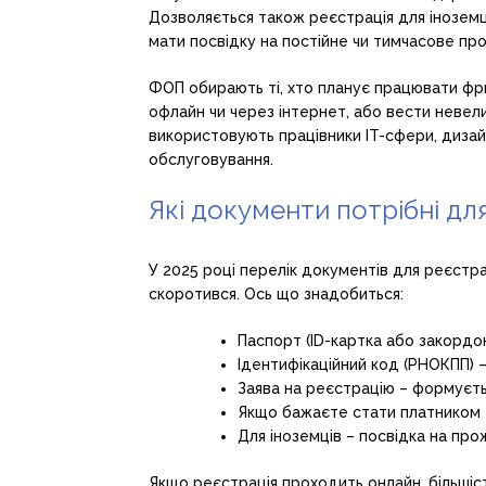
Дозволяється також реєстрація для іноземц
мати посвідку на постійне чи тимчасове пр
ФОП обирають ті, хто планує працювати фри
офлайн чи через інтернет, або вести невел
використовують працівники IT-сфери, дизай
обслуговування.
Які документи потрібні дл
У 2025 році перелік документів для реєстра
скоротився. Ось що знадобиться:
Паспорт (ID-картка або закордон
Ідентифікаційний код (РНОКПП) –
Заява на реєстрацію – формуєть
Якщо бажаєте стати платником 
Для іноземців – посвідка на про
Якщо реєстрація проходить онлайн, більшіс