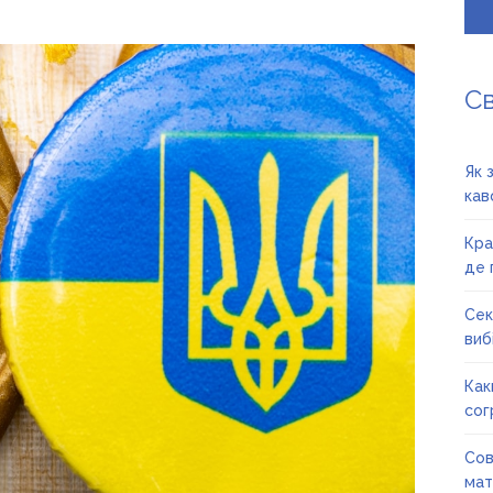
С
Як 
кав
Кра
де 
Сек
вибі
Как
сог
Сов
мат