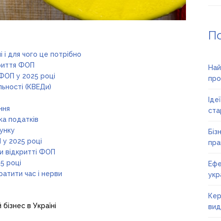
П
 і для чого це потрібно
криття ФОП
Най
 ФОП у 2025 році
про
льності (КВЕДи)
Іде
ння
ста
ка податків
хунку
Біз
 у 2025 році
пра
ри відкритті ФОП
5 році
Ефе
ратити час і нерви
укр
Кер
 бізнес в Україні
вид