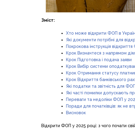
Зміст:
Хто може відкрити ФОП в Україні
Які документи потрібні для від
Покрокова інструкція відкриття
Крок Визначтеся з напрямом дія
Крок Підготовка і подача заяви
Крок Вибір системи оподаткува
Крок Отримання статусу платни
Крок Відкриття банківського ра
Які податки та звітність для ФОП
Які часті помилки допускають п
Переваги та недоліки ФОП у 202
Поради для початківців: як не вт
Висновок
Відкрити ФОП у 2025 році: з чого почати свій