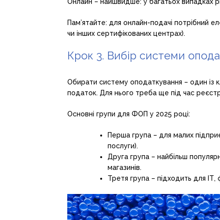
Онлайн – найшвидше: у багатьох випадках 
Пам’ятайте: для онлайн-подачі потрібний е
чи інших сертифікованих центрах).
Крок 3. Вибір системи опод
Обирати систему оподаткування – один із к
податок. Для нього треба ще під час реєстр
Основні групи для ФОП у 2025 році:
Перша група – для малих підприє
послуги).
Друга група – найбільш популярн
магазинів.
Третя група – підходить для ІТ, 