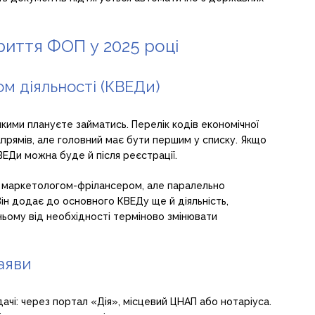
риття ФОП у 2025 році
ом діяльності (КВЕДи)
якими плануєте займатись. Перелік кодів економічної
напрямів, але головний має бути першим у списку. Якщо
ЕДи можна буде й після реєстрації.
ти маркетологом-фрілансером, але паралельно
ін додає до основного КВЕДу ще й діяльність,
тньому від необхідності терміново змінювати
заяви
ачі: через портал «Дія», місцевий ЦНАП або нотаріуса.