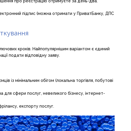
рішення про реєстрацію отримуєте за день-два.
лектронний підпис (можна отримати у ПриватБанку, ДПС
аткування
лючових кроків. Найпопулярнішим варіантом є єдиний
ації подати відповідну заяву.
мців із мінімальним обігом (локальна торгівля, побутові
а для сфери послуг, невеликого бізнесу, інтернет-
фрілансу, експорту послуг.