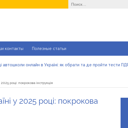
Найти:
ши контакты
Полезные статьи
і автошколи онлайн в Україні: як обрати та де пройти тести ПД
йні ворота в гараж: коли це найкращий вибір і коли ні
е одноразовые решения помогают быстро согреться
 2025 році: покрокова інструкція
еменные методы лечения эрозии шейки матки
вильне електроживлення» — лідер серед компаній з продажу 
більшити прибуток без відкриття нових кавових точок
їні у 2025 році: покрокова