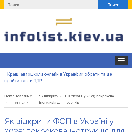
Найти:
Toggle
navigat
Кращі автошколи онлайн в Україні: як обрати та де
пройти тести ПДР
Секційні ворота в гараж: коли це найкращий вибір і коли
ні
Home
Полезные
Як відкрити ФОП в Україні у 2025: покрокова
Какие одноразовые решения помогают быстро
статьи
інструкція для новачків
согреться
Современные методы лечения эрозии шейки матки
Як відкрити ФОП в Україні у
«Правильне електроживлення» — лідер серед компаній з
2025: покрокова інструкція для