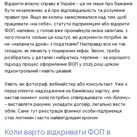
Відкрити власну справу в Україні – це не лише про бажання
бути незалежним, а й про відповідальність та розуміння
правил гри. Якщо ви колись замислювалися над тим, щоб
працювати «на себе», статути підприємцем або відкрити
ФОП, напевно, у голові вже промайнула низка запитань: з
чого почати, скільки це коштує, які документи потрібні, як
не «наламати дров» з податками? Насправді все не так
складно, як лякають у поширених міфах. Звісно, треба
розібратись у деталях і набратись терпіння – за хорошого
підходу процес оформлення ФОП у 2025 році цілком
підконтрольний і навіть цікавий.
Уявіть: ви фотограф, вебмайстер або консультант. Уже є
перші клієнти, надходження на банківську картку, але
настав момент, коли потрібно співпрацювати «по-білому»
– виставляти рахунки, укладати договір, легально вести
облік. Саме тут реєстрація фізичної особи-підприємця
стає логічним і часто найвигіднішим кроком.
Коли варто відкривати ФОП в