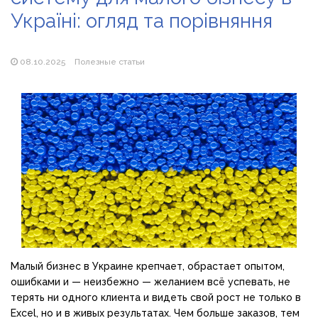
продажу сонячних батарей
Україні: огляд та порівняння
Як збільшити прибуток без відкриття нових кавових
точок
08.10.2025
Полезные статьи
Малый бизнес в Украине крепчает, обрастает опытом,
ошибками и — неизбежно — желанием всё успевать, не
терять ни одного клиента и видеть свой рост не только в
Excel, но и в живых результатах. Чем больше заказов, тем