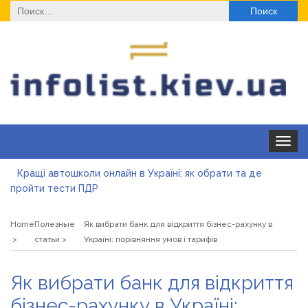
Найти:
Toggle
navigat
Кращі автошколи онлайн в Україні: як обрати та де
пройти тести ПДР
Секційні ворота в гараж: коли це найкращий вибір і коли
ні
Home
Полезные
Як вибрати банк для відкриття бізнес-рахунку в
Какие одноразовые решения помогают быстро
статьи
Україні: порівняння умов і тарифів
согреться
Современные методы лечения эрозии шейки матки
Як вибрати банк для відкриття
«Правильне електроживлення» — лідер серед компаній з
бізнес-рахунку в Україні: