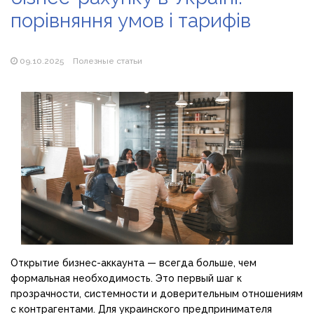
продажу сонячних батарей
порівняння умов і тарифів
Як збільшити прибуток без відкриття нових кавових
точок
09.10.2025
Полезные статьи
Открытие бизнес-аккаунта — всегда больше, чем
формальная необходимость. Это первый шаг к
прозрачности, системности и доверительным отношениям
с контрагентами. Для украинского предпринимателя