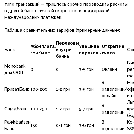
типе транзакций — пришлось срочно переводить расчеты
в другой банк с лучшей скоростью и поддержкой
международных платежей.
Таблица сравнительных тарифов (примерные данные):
Переводы
Абонплата,
Vнешние
Открытие
Банк
внутри
Ос
грн/мес
переводы
счета
банка
Бы
Monobank
0
0
3-5 грн
Онлайн
рег
для ФОП
mob
В
Мн
ПриватБанк
100-200
1-2 грн
3-5 грн
отделении/
офи
онлайн
ин
Ль
В
Ощадбанк
100-250
1-2 грн
5-7 грн
кр
отделении
бю
Райффайзен
В
Ко
150
0-1 грн
3-6 грн
Банк
отделении
SW