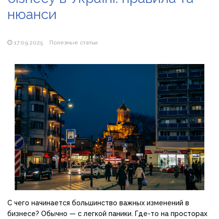
продажу сонячних батарей
нюанси
Як збільшити прибуток без відкриття нових кавових
точок
17.09.2025
Полезные статьи
С чего начинается большинство важных изменений в
бизнесе? Обычно — с легкой паники. Где-то на просторах